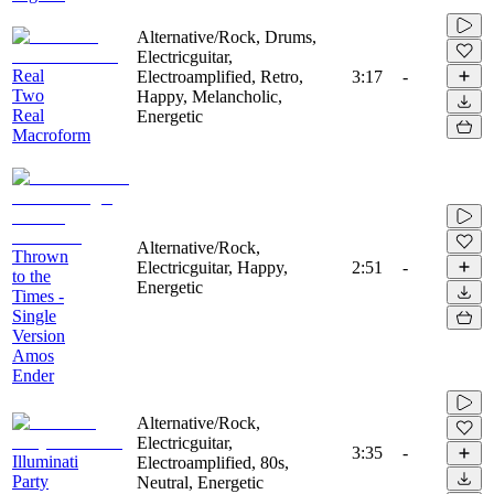
Alternative/Rock, Drums,
Electricguitar,
Real
Electroamplified, Retro,
3:17
-
Two
Happy, Melancholic,
Real
Energetic
Macroform
Alternative/Rock,
Thrown
Electricguitar, Happy,
2:51
-
to the
Energetic
Times -
Single
Version
Amos
Ender
Alternative/Rock,
Electricguitar,
3:35
-
Illuminati
Electroamplified, 80s,
Party
Neutral, Energetic