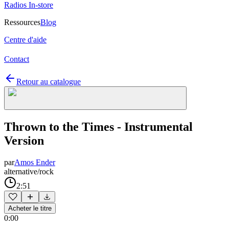
Radios In-store
Ressources
Blog
Centre d'aide
Contact
Retour au catalogue
Thrown to the Times - Instrumental
Version
par
Amos Ender
alternative/rock
2:51
Acheter le titre
0:00