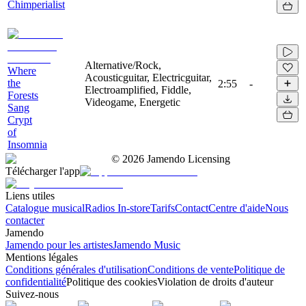
Chimperialist
Alternative/Rock,
Where
Acousticguitar, Electricguitar,
the
2:55
-
Electroamplified, Fiddle,
Forests
Videogame, Energetic
Sang
Crypt
of
Insomnia
©
2026
Jamendo Licensing
Télécharger l'app
Liens utiles
Catalogue musical
Radios In-store
Tarifs
Contact
Centre d'aide
Nous
contacter
Jamendo
Jamendo pour les artistes
Jamendo Music
Mentions légales
Conditions générales d'utilisation
Conditions de vente
Politique de
confidentialité
Politique des cookies
Violation de droits d'auteur
Suivez-nous