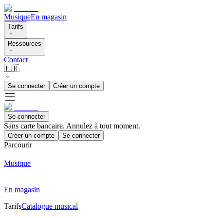
Musique
En magasin
Tarifs
Ressources
Contact
🇫🇷
Se connecter
Créer un compte
Se connecter
Sans carte bancaire. Annulez à tout moment.
Créer un compte
Se connecter
Parcourir
Musique
En magasin
Tarifs
Catalogue musical