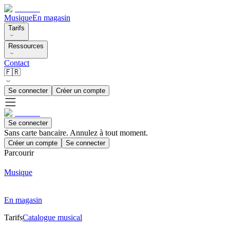
Musique
En magasin
Tarifs
Ressources
Contact
🇫🇷
Se connecter
Créer un compte
Se connecter
Sans carte bancaire. Annulez à tout moment.
Créer un compte
Se connecter
Parcourir
Musique
En magasin
Tarifs
Catalogue musical