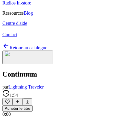
Radios In-store
Ressources
Blog
Centre d'aide
Contact
Retour au catalogue
Continuum
par
Lightning Traveler
1:54
Acheter le titre
0:00