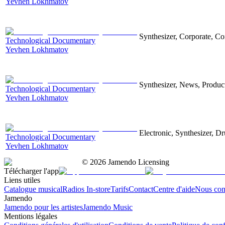
Yevhen Lokhmatov
Synthesizer, Corporate, Co
Technological Documentary
Yevhen Lokhmatov
Synthesizer, News, Producti
Technological Documentary
Yevhen Lokhmatov
Electronic, Synthesizer, D
Technological Documentary
Yevhen Lokhmatov
©
2026
Jamendo Licensing
Télécharger l'app
Liens utiles
Catalogue musical
Radios In-store
Tarifs
Contact
Centre d'aide
Nous con
Jamendo
Jamendo pour les artistes
Jamendo Music
Mentions légales