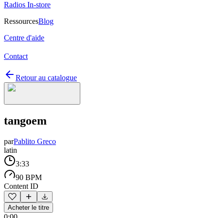
Radios In-store
Ressources
Blog
Centre d'aide
Contact
Retour au catalogue
tangoem
par
Pablito Greco
latin
3:33
90 BPM
Content ID
Acheter le titre
0:00