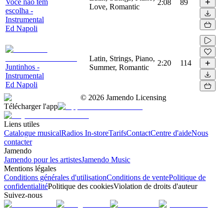
Voce nao tem
2:08
89
Love, Romantic
escolha -
Instrumental
Ed Napoli
Latin, Strings, Piano,
2:20
114
Juntinhos -
Summer, Romantic
Instrumental
Ed Napoli
©
2026
Jamendo Licensing
Télécharger l'app
Liens utiles
Catalogue musical
Radios In-store
Tarifs
Contact
Centre d'aide
Nous
contacter
Jamendo
Jamendo pour les artistes
Jamendo Music
Mentions légales
Conditions générales d'utilisation
Conditions de vente
Politique de
confidentialité
Politique des cookies
Violation de droits d'auteur
Suivez-nous