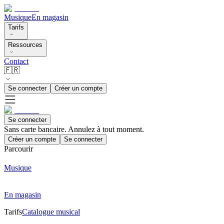
Musique
En magasin
Tarifs
Ressources
Contact
🇫🇷
Se connecter
Créer un compte
Se connecter
Sans carte bancaire. Annulez à tout moment.
Créer un compte
Se connecter
Parcourir
Musique
En magasin
Tarifs
Catalogue musical