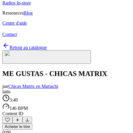
Radios In-store
Ressources
Blog
Centre d'aide
Contact
Retour au catalogue
ME GUSTAS - CHICAS MATRIX
par
Chicas Matrix en Mariachi
latin
3:40
146 BPM
Content ID
Acheter le titre
0:00