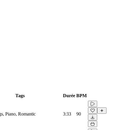
Tags
Durée
BPM
ngs, Piano, Romantic
3:33
90