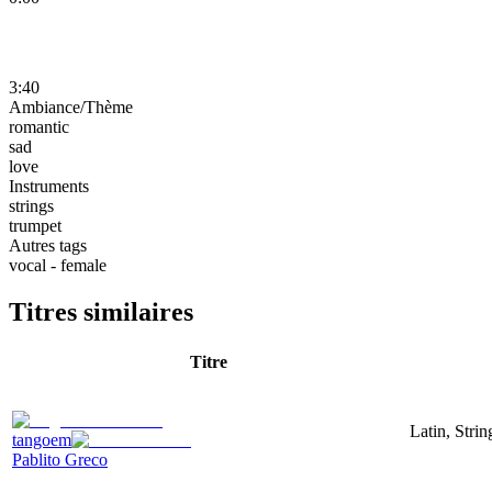
3:40
Ambiance/Thème
romantic
sad
love
Instruments
strings
trumpet
Autres tags
vocal - female
Titres similaires
Titre
Latin, Stri
tangoem
Pablito Greco