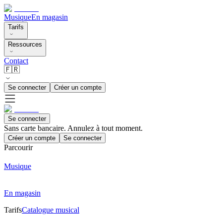
Musique
En magasin
Tarifs
Ressources
Contact
🇫🇷
Se connecter
Créer un compte
Se connecter
Sans carte bancaire. Annulez à tout moment.
Créer un compte
Se connecter
Parcourir
Musique
En magasin
Tarifs
Catalogue musical