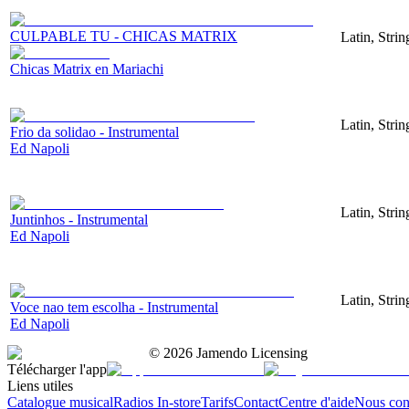
CULPABLE TU - CHICAS MATRIX
Latin, Stri
Chicas Matrix en Mariachi
Latin, Stri
Frio da solidao - Instrumental
Ed Napoli
Latin, Stri
Juntinhos - Instrumental
Ed Napoli
Latin, Stri
Voce nao tem escolha - Instrumental
Ed Napoli
©
2026
Jamendo Licensing
Télécharger l'app
Liens utiles
Catalogue musical
Radios In-store
Tarifs
Contact
Centre d'aide
Nous con