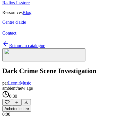
Radios In-store
Ressources
Blog
Centre d'aide
Contact
Retour au catalogue
Dark Crime Scene Investigation
par
LeonirMusic
ambient/new age
0:30
Acheter le titre
0:00