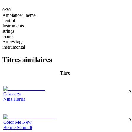
0:30
Ambiance/Thème
neutral
Instruments
strings
piano
Autres tags
instrumental
Titres similaires
Titre
A
Cascades
Nina Harris
A
Color Me New
Bernie Schmidt