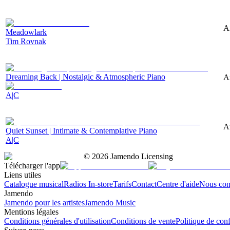
A
Meadowlark
Tim Rovnak
Dreaming Back | Nostalgic & Atmospheric Piano
A
A|C
A
Quiet Sunset | Intimate & Contemplative Piano
A|C
©
2026
Jamendo Licensing
Télécharger l'app
Liens utiles
Catalogue musical
Radios In-store
Tarifs
Contact
Centre d'aide
Nous con
Jamendo
Jamendo pour les artistes
Jamendo Music
Mentions légales
Conditions générales d'utilisation
Conditions de vente
Politique de conf