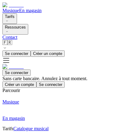
Musique
En magasin
Tarifs
Ressources
Contact
🇫🇷
Se connecter
Créer un compte
Se connecter
Sans carte bancaire. Annulez à tout moment.
Créer un compte
Se connecter
Parcourir
Musique
En magasin
Tarifs
Catalogue musical