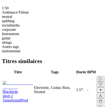
1:50
Ambiance/Thème
neutral
uplifting
socialmedia
corporate
Instruments
guitar
strings
Autres tags
instrumental
Titres similaires
Titre
Tags
Durée
BPM
Electronic, Guitar, Bass,
1:57
-
Blackhole
Neutral
short 2
TaigaSoundProd