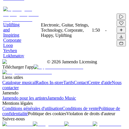
Uplifting
Electronic, Guitar, Strings,
and
Technology, Corporate,
1:50
-
Inspiring
Happy, Uplifting
Corporate
Loop
Yevhen
Lokhmatov
©
2026
Jamendo Licensing
Télécharger l'app
Liens utiles
Catalogue musical
Radios In-store
Tarifs
Contact
Centre d'aide
Nous
contacter
Jamendo
Jamendo pour les artistes
Jamendo Music
Mentions légales
Conditions générales d'utilisation
Conditions de vente
Politique de
confidentialité
Politique des cookies
Violation de droits d'auteur
Suivez-nous