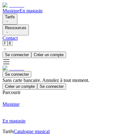
Musique
En magasin
Tarifs
Ressources
Contact
🇫🇷
Se connecter
Créer un compte
Se connecter
Sans carte bancaire. Annulez à tout moment.
Créer un compte
Se connecter
Parcourir
Musique
En magasin
Tarifs
Catalogue musical