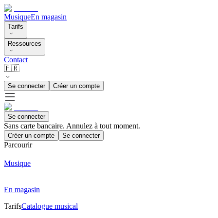
Musique
En magasin
Tarifs
Ressources
Contact
🇫🇷
Se connecter
Créer un compte
Se connecter
Sans carte bancaire. Annulez à tout moment.
Créer un compte
Se connecter
Parcourir
Musique
En magasin
Tarifs
Catalogue musical