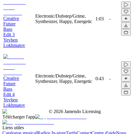
Electronic/Dubstep/Grime,
Creative
1:03
-
Synthesizer, Happy, Energetic
Future
Bass
Edit 3
Yevhen
Lokhmatov
Electronic/Dubstep/Grime,
Creative
0:43
-
Synthesizer, Happy, Energetic
Future
Bass
Edit 4
Yevhen
Lokhmatov
©
2026
Jamendo Licensing
Télécharger l'app
Liens utiles
Catalogue musical
Radios In-store
Tarifs
Contact
Centre d'aide
Nous