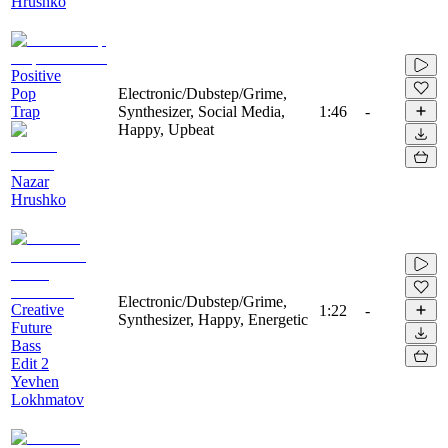
Hrushko
Positive
Pop
Electronic/Dubstep/Grime,
Trap
Synthesizer, Social Media,
1:46
-
Happy, Upbeat
Nazar
Hrushko
Electronic/Dubstep/Grime,
Creative
1:22
-
Synthesizer, Happy, Energetic
Future
Bass
Edit 2
Yevhen
Lokhmatov