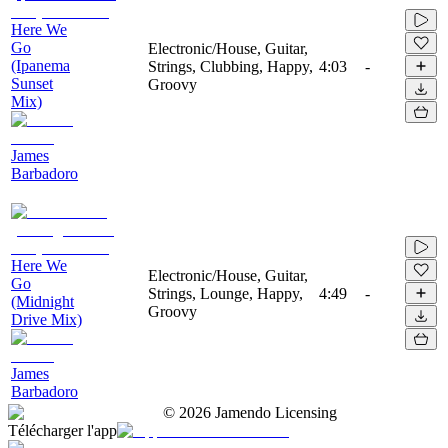
Here We
Go
Electronic/House, Guitar,
(Ipanema
Strings, Clubbing, Happy,
4:03
-
Sunset
Groovy
Mix)
James
Barbadoro
Here We
Electronic/House, Guitar,
Go
Strings, Lounge, Happy,
4:49
-
(Midnight
Groovy
Drive Mix)
James
Barbadoro
©
2026
Jamendo Licensing
Télécharger l'app