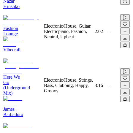
Nazar
Hrushko
Electronic/House, Guitar,
Fashion
Electricpiano, Fashion,
2:02
-
Lounge
Neutral, Upbeat
Vibecraft
Here We
Electronic/House, Strings,
Go
Bass, Clubbing, Happy,
3:16
-
(Underground
Groovy
Mix)
James
Barbadoro