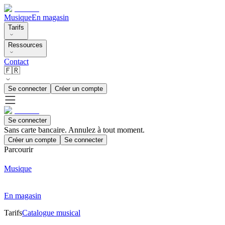
Musique
En magasin
Tarifs
Ressources
Contact
🇫🇷
Se connecter
Créer un compte
Se connecter
Sans carte bancaire. Annulez à tout moment.
Créer un compte
Se connecter
Parcourir
Musique
En magasin
Tarifs
Catalogue musical