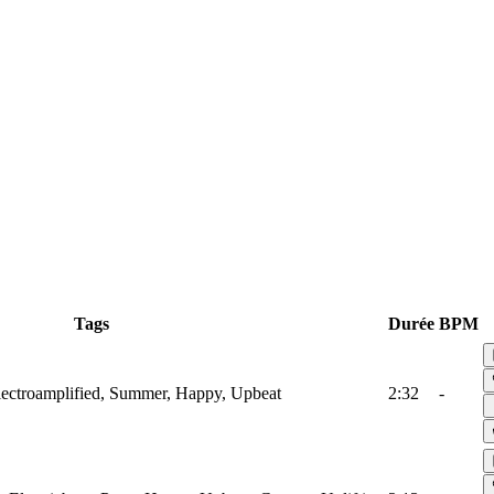
Tags
Durée
BPM
lectroamplified, Summer, Happy, Upbeat
2:32
-