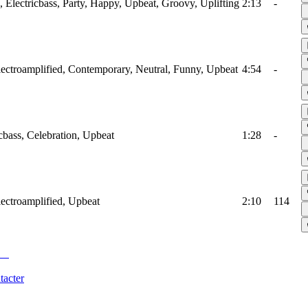
 Electricbass, Party, Happy, Upbeat, Groovy, Uplifting
2:13
-
lectroamplified, Contemporary, Neutral, Funny, Upbeat
4:54
-
bass, Celebration, Upbeat
1:28
-
lectroamplified, Upbeat
2:10
114
tacter