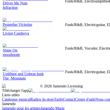
Funk/R&B, Electroamplified,
Drives Me Nuts
Infraction
Pequeñas Victorias
Funk/R&B, Electricguitar, E
Living Camboya
Funk/R&B, Vocoder, Electric
Shine On
moodmode
Funk/R&B, Electricguitar, E
Uplifting and Upbeat funk
The_Mountain
©
2026
Jamendo Licensing
Télécharger l'app
Liens utiles
Catalogue musical
Radios In-store
Tarifs
Contact
Centre d'aide
Nous con
Jamendo
Jamendo pour les artistes
Jamendo Music