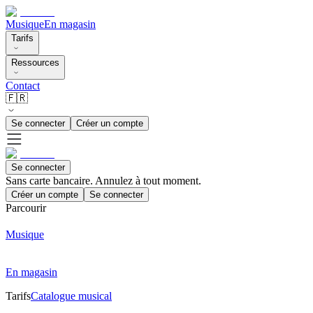
Musique
En magasin
Tarifs
Ressources
Contact
🇫🇷
Se connecter
Créer un compte
Se connecter
Sans carte bancaire. Annulez à tout moment.
Créer un compte
Se connecter
Parcourir
Musique
En magasin
Tarifs
Catalogue musical