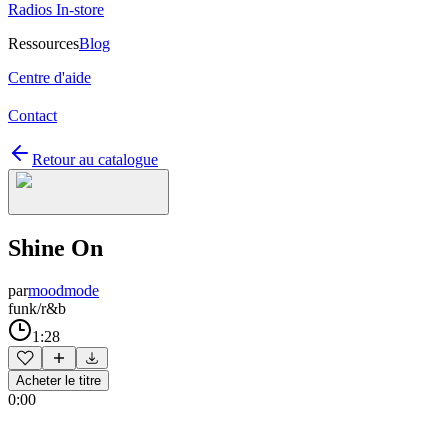
Radios In-store
Ressources
Blog
Centre d'aide
Contact
Retour au catalogue
Shine On
par
moodmode
funk/r&b
1:28
Acheter le titre
0:00