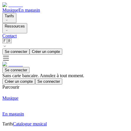
Musique
En magasin
Tarifs
Ressources
Contact
🇫🇷
Se connecter
Créer un compte
Se connecter
Sans carte bancaire. Annulez à tout moment.
Créer un compte
Se connecter
Parcourir
Musique
En magasin
Tarifs
Catalogue musical