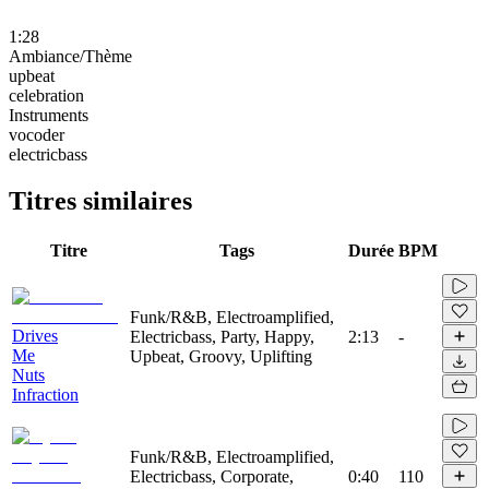
1:28
Ambiance/Thème
upbeat
celebration
Instruments
vocoder
electricbass
Titres similaires
Titre
Tags
Durée
BPM
Funk/R&B, Electroamplified,
Drives
Electricbass, Party, Happy,
2:13
-
Me
Upbeat, Groovy, Uplifting
Nuts
Infraction
Funk/R&B, Electroamplified,
Electricbass, Corporate,
0:40
110