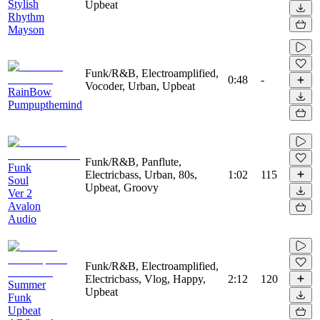
Stylish
Upbeat
Rhythm
Mayson
Funk/R&B, Electroamplified,
0:48
-
Vocoder, Urban, Upbeat
RainBow
Pumpupthemind
Funk/R&B, Panflute,
Funk
Electricbass, Urban, 80s,
1:02
115
Soul
Upbeat, Groovy
Ver 2
Avalon
Audio
Funk/R&B, Electroamplified,
Electricbass, Vlog, Happy,
2:12
120
Summer
Upbeat
Funk
Upbeat