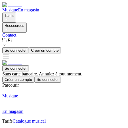
Musique
En magasin
Tarifs
Ressources
Contact
🇫🇷
Se connecter
Créer un compte
Se connecter
Sans carte bancaire. Annulez à tout moment.
Créer un compte
Se connecter
Parcourir
Musique
En magasin
Tarifs
Catalogue musical