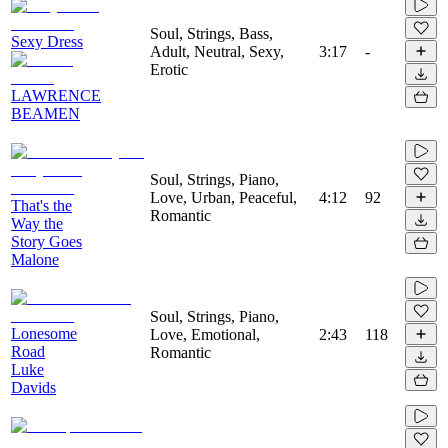
Soul, Strings, Bass,
Sexy Dress
Adult, Neutral, Sexy,
3:17
-
Erotic
LAWRENCE
BEAMEN
Soul, Strings, Piano,
Love, Urban, Peaceful,
4:12
92
That's the
Romantic
Way the
Story Goes
Malone
Soul, Strings, Piano,
Lonesome
Love, Emotional,
2:43
118
Road
Romantic
Luke
Davids