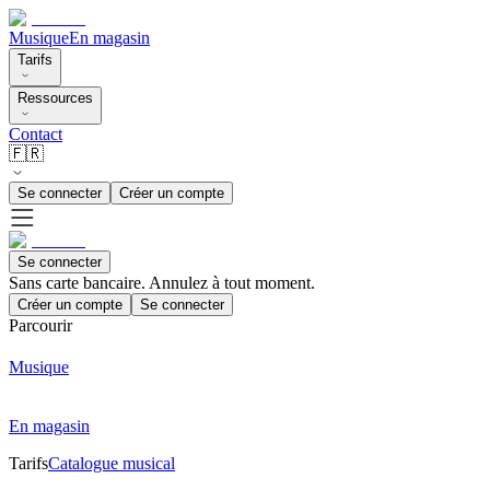
Musique
En magasin
Tarifs
Ressources
Contact
🇫🇷
Se connecter
Créer un compte
Se connecter
Sans carte bancaire. Annulez à tout moment.
Créer un compte
Se connecter
Parcourir
Musique
En magasin
Tarifs
Catalogue musical