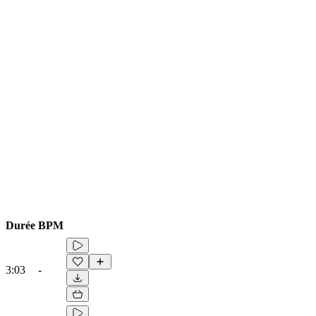
Durée
BPM
3:03
-