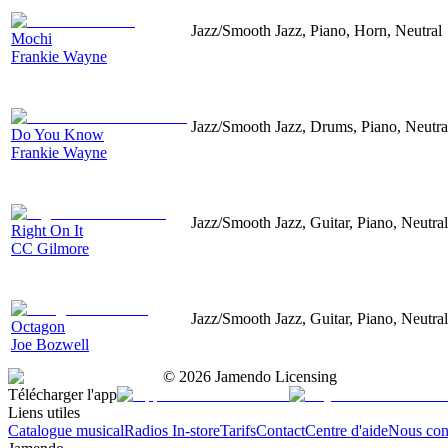
Jazz/Smooth Jazz, Piano, Horn, Neutral
Mochi
Frankie Wayne
Jazz/Smooth Jazz, Drums, Piano, Neutra
Do You Know
Frankie Wayne
Jazz/Smooth Jazz, Guitar, Piano, Neutral
Right On It
CC Gilmore
Jazz/Smooth Jazz, Guitar, Piano, Neutral
Octagon
Joe Bozwell
©
2026
Jamendo Licensing
Télécharger l'app
Liens utiles
Catalogue musical
Radios In-store
Tarifs
Contact
Centre d'aide
Nous con