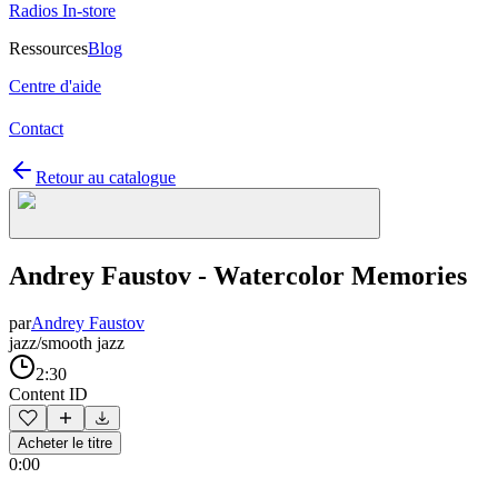
Radios In-store
Ressources
Blog
Centre d'aide
Contact
Retour au catalogue
Andrey Faustov - Watercolor Memories
par
Andrey Faustov
jazz/smooth jazz
2:30
Content ID
Acheter le titre
0:00