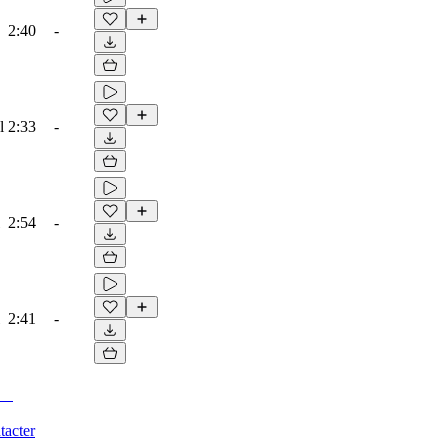
2:40
-
l
2:33
-
2:54
-
2:41
-
tacter