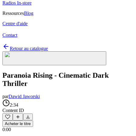
Radios In-store
Ressources
Blog
Centre d'aide
Contact
Retour au catalogue
Paranoia Rising - Cinematic Dark
Thriller
par
Dawid Jaworski
2:34
Content ID
Acheter le titre
0:00