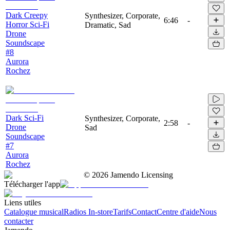
Dark Creepy
Synthesizer, Corporate,
6:46
-
Horror Sci-Fi
Dramatic, Sad
Drone
Soundscape
#8
Aurora
Rochez
Dark Sci-Fi
Synthesizer, Corporate,
2:58
-
Drone
Sad
Soundscape
#7
Aurora
Rochez
©
2026
Jamendo Licensing
Télécharger l'app
Liens utiles
Catalogue musical
Radios In-store
Tarifs
Contact
Centre d'aide
Nous
contacter