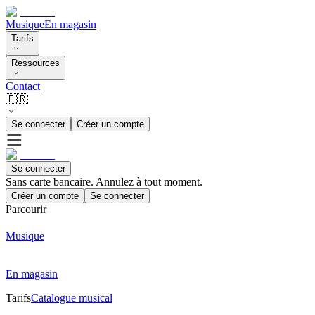
Musique
En magasin
Tarifs
Ressources
Contact
🇫🇷
Se connecter
Créer un compte
Se connecter
Sans carte bancaire. Annulez à tout moment.
Créer un compte
Se connecter
Parcourir
Musique
En magasin
Tarifs
Catalogue musical