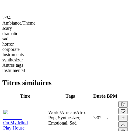
2:34
Ambiance/Thème
scary
dramatic
sad
horror
corporate
Instruments
synthesizer
Autres tags
instrumental
Titres similaires
Titre
Tags
Durée
BPM
World/African/Afro-
Pop, Synthesizer,
3:02
-
On My Mind
Emotional, Sad
Play House