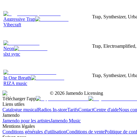
Trap, Synthesizer, Urba
Aggressive Trap
Vibecraft
Trap, Electroamplifie
Neon
slxt sync
Trap, Synthesizer, Urb
In One Breath
RIZA music
©
2026
Jamendo Licensing
Télécharger l'app
Liens utiles
Catalogue musical
Radios In-store
Tarifs
Contact
Centre d'aide
Nous con
Jamendo
Jamendo pour les artistes
Jamendo Music
Mentions légales
Conditions générales d'utilisation
Conditions de vente
Politique de conf