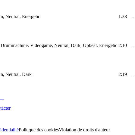
n, Neutral, Energetic
1:38
-
d, Drummachine, Videogame, Neutral, Dark, Upbeat, Energetic
2:10
-
an, Neutral, Dark
2:19
-
tacter
identialité
Politique des cookies
Violation de droits d'auteur