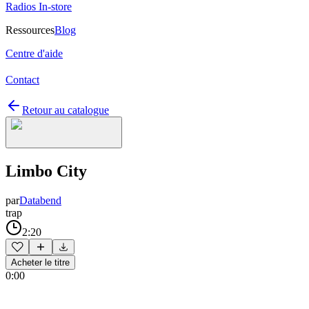
Radios In-store
Ressources
Blog
Centre d'aide
Contact
Retour au catalogue
Limbo City
par
Databend
trap
2:20
Acheter le titre
0:00