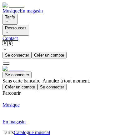
Musique
En magasin
Tarifs
Ressources
Contact
🇫🇷
Se connecter
Créer un compte
Se connecter
Sans carte bancaire. Annulez à tout moment.
Créer un compte
Se connecter
Parcourir
Musique
En magasin
Tarifs
Catalogue musical