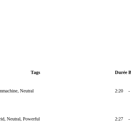
Tags
Durée
ummachine, Neutral
2:20
-
rid, Neutral, Powerful
2:27
-