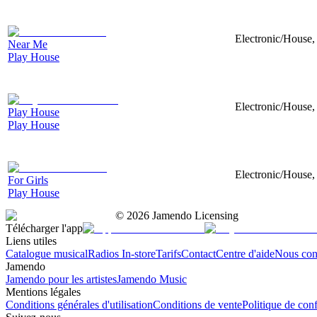
Electronic/House, 
Near Me
Play House
Electronic/House, 
Play House
Play House
Electronic/House, 
For Girls
Play House
©
2026
Jamendo Licensing
Télécharger l'app
Liens utiles
Catalogue musical
Radios In-store
Tarifs
Contact
Centre d'aide
Nous con
Jamendo
Jamendo pour les artistes
Jamendo Music
Mentions légales
Conditions générales d'utilisation
Conditions de vente
Politique de conf