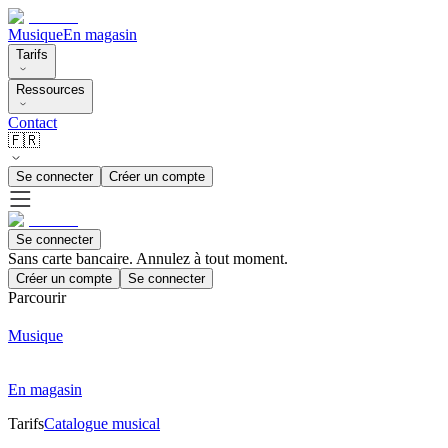
Musique
En magasin
Tarifs
Ressources
Contact
🇫🇷
Se connecter
Créer un compte
Se connecter
Sans carte bancaire. Annulez à tout moment.
Créer un compte
Se connecter
Parcourir
Musique
En magasin
Tarifs
Catalogue musical