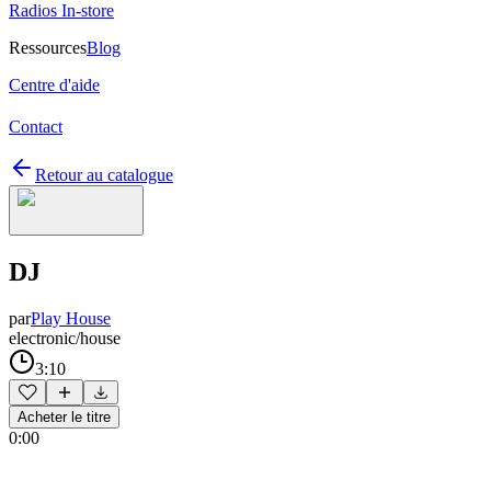
Radios In-store
Ressources
Blog
Centre d'aide
Contact
Retour au catalogue
DJ
par
Play House
electronic/house
3:10
Acheter le titre
0:00