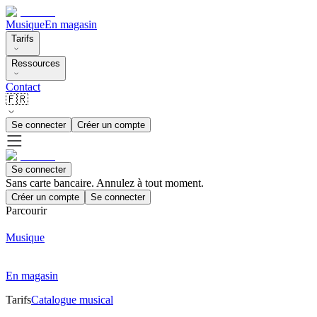
Musique
En magasin
Tarifs
Ressources
Contact
🇫🇷
Se connecter
Créer un compte
Se connecter
Sans carte bancaire. Annulez à tout moment.
Créer un compte
Se connecter
Parcourir
Musique
En magasin
Tarifs
Catalogue musical