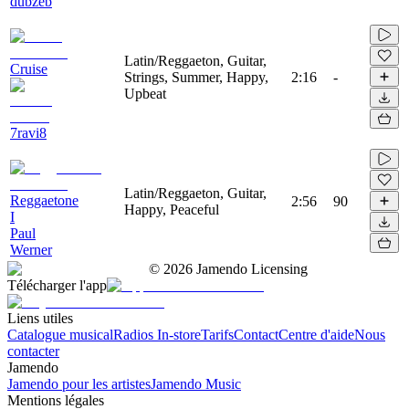
dubzeb
Latin/Reggaeton, Guitar,
Cruise
Strings, Summer, Happy,
2:16
-
Upbeat
7ravi8
Latin/Reggaeton, Guitar,
Reggaetone
2:56
90
Happy, Peaceful
I
Paul
Werner
©
2026
Jamendo Licensing
Télécharger l'app
Liens utiles
Catalogue musical
Radios In-store
Tarifs
Contact
Centre d'aide
Nous
contacter
Jamendo
Jamendo pour les artistes
Jamendo Music
Mentions légales