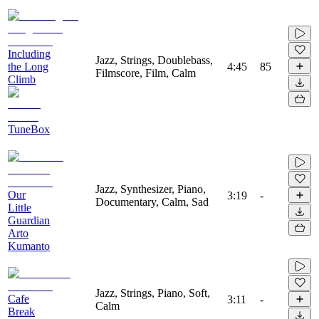
Including
Jazz, Strings, Doublebass,
the Long
4:45
85
Filmscore, Film, Calm
Climb
TuneBox
Jazz, Synthesizer, Piano,
Our
3:19
-
Documentary, Calm, Sad
Little
Guardian
Arto
Kumanto
Jazz, Strings, Piano, Soft,
Cafe
3:11
-
Calm
Break