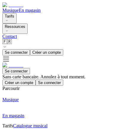
Musique
En magasin
Tarifs
Ressources
Contact
🇫🇷
Se connecter
Créer un compte
Se connecter
Sans carte bancaire. Annulez à tout moment.
Créer un compte
Se connecter
Parcourir
Musique
En magasin
Tarifs
Catalogue musical