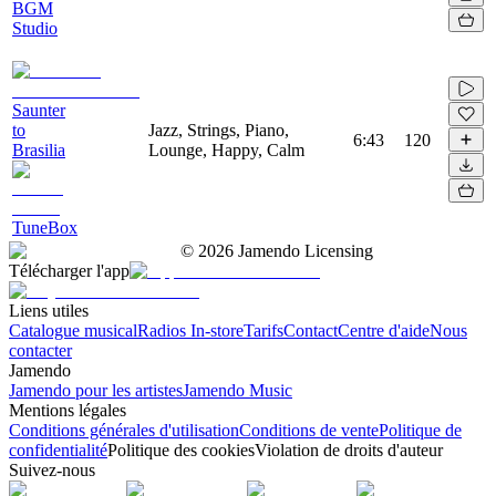
BGM
Studio
Saunter
to
Jazz, Strings, Piano,
6:43
120
Brasilia
Lounge, Happy, Calm
TuneBox
©
2026
Jamendo Licensing
Télécharger l'app
Liens utiles
Catalogue musical
Radios In-store
Tarifs
Contact
Centre d'aide
Nous
contacter
Jamendo
Jamendo pour les artistes
Jamendo Music
Mentions légales
Conditions générales d'utilisation
Conditions de vente
Politique de
confidentialité
Politique des cookies
Violation de droits d'auteur
Suivez-nous