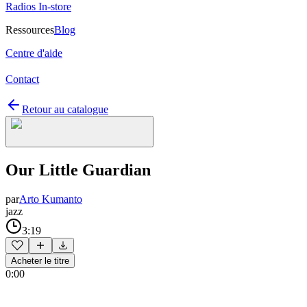
Radios In-store
Ressources
Blog
Centre d'aide
Contact
Retour au catalogue
Our Little Guardian
par
Arto Kumanto
jazz
3:19
Acheter le titre
0:00