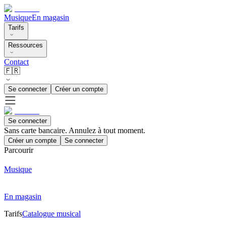
Musique
En magasin
Tarifs
Ressources
Contact
🇫🇷
Se connecter
Créer un compte
Se connecter
Sans carte bancaire. Annulez à tout moment.
Créer un compte
Se connecter
Parcourir
Musique
En magasin
Tarifs
Catalogue musical