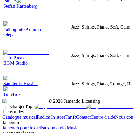
Part 16
Stefan Kartenberg
Jazz, Strings, Piano, Soft, Calm
Falling into Autumn
Olepash
Jazz, Strings, Piano, Soft, Calm
Cafe Break
BGM Studio
Saunter to Brasilia
Jazz, Strings, Piano, Lounge, H
TuneBox
©
2026
Jamendo Licensing
Télécharger l'app
Liens utiles
Catalogue musical
Radios In-store
Tarifs
Contact
Centre d'aide
Nous con
Jamendo
Jamendo pour les artistes
Jamendo Music