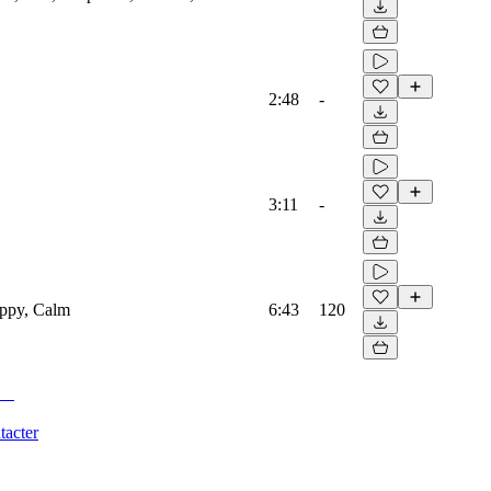
2:48
-
3:11
-
appy, Calm
6:43
120
tacter