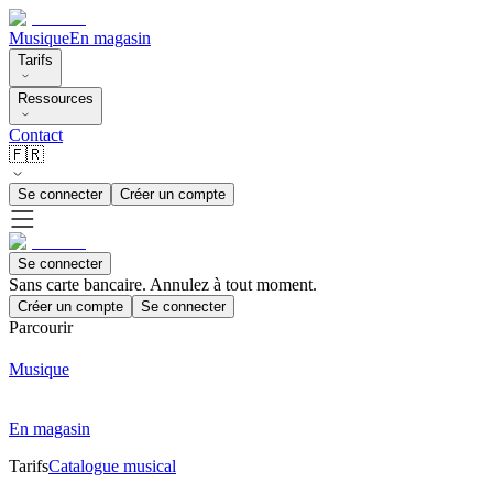
Musique
En magasin
Tarifs
Ressources
Contact
🇫🇷
Se connecter
Créer un compte
Se connecter
Sans carte bancaire. Annulez à tout moment.
Créer un compte
Se connecter
Parcourir
Musique
En magasin
Tarifs
Catalogue musical