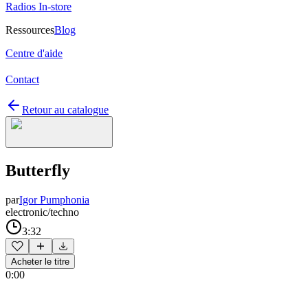
Radios In-store
Ressources
Blog
Centre d'aide
Contact
Retour au catalogue
Butterfly
par
Igor Pumphonia
electronic/techno
3:32
Acheter le titre
0:00