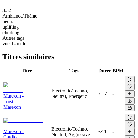
3:32
Ambiance/Thème
neutral
uplifting
clubbing
Autres tags
vocal - male
Titres similaires
Titre
Tags
Durée
BPM
Electronic/Techno,
7:17
-
Marexon -
Neutral, Energetic
Trust
Marexon
Electronic/Techno,
Marexon -
6:11
-
Neutral, Aggressive
Cardio