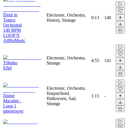
Deep in
Electronic, Orchestra,
0:13
140
Trance
History, Strange
Orchestral
140 BPM
LOOP N
AlfRaMusic
Electronic, Orchestra,
4:55
141
Tōhoku
Strange
Efiel
Electronic, Orchestra,
Harpsichord,
Danse
1:15
-
Halloween, Sad,
Macabre -
Strange
Loop 1
pinegroove