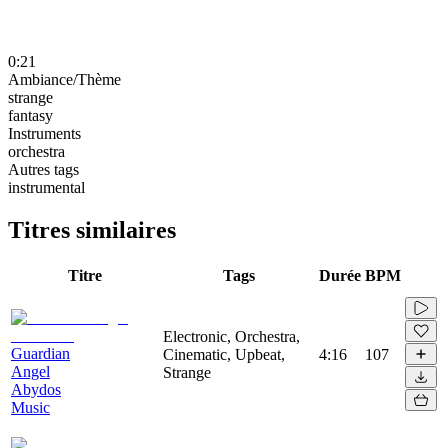
0:21
Ambiance/Thème
strange
fantasy
Instruments
orchestra
Autres tags
instrumental
Titres similaires
Titre
Tags
Durée
BPM
Electronic, Orchestra,
Guardian
Cinematic, Upbeat,
4:16
107
Angel
Strange
Abydos
Music