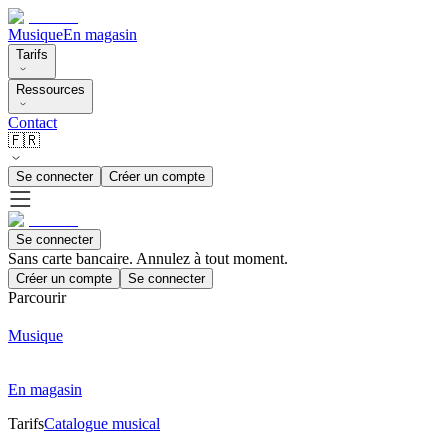
Musique
En magasin
Tarifs
Ressources
Contact
🇫🇷
Se connecter
Créer un compte
Se connecter
Sans carte bancaire. Annulez à tout moment.
Créer un compte
Se connecter
Parcourir
Musique
En magasin
Tarifs
Catalogue musical