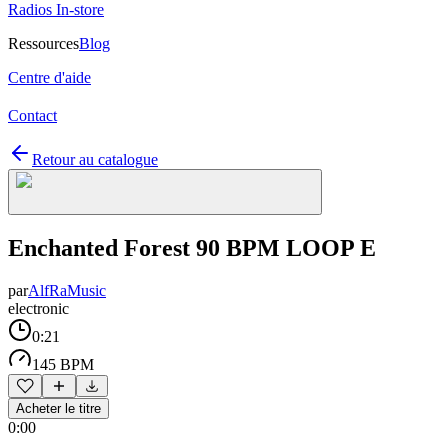
Radios In-store
Ressources
Blog
Centre d'aide
Contact
Retour au catalogue
Enchanted Forest 90 BPM LOOP E
par
AlfRaMusic
electronic
0:21
145 BPM
Acheter le titre
0:00