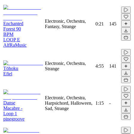
Electronic, Orchestra,
Enchanted
0:21
145
Fantasy, Strange
Forest 90
BPM
LOOP E
AlfRaMusic
Electronic, Orchestra,
4:55
141
Tōhoku
Strange
Efiel
Electronic, Orchestra,
Danse
Harpsichord, Halloween,
1:15
-
Macabre -
Sad, Strange
Loop 1
pinegroove