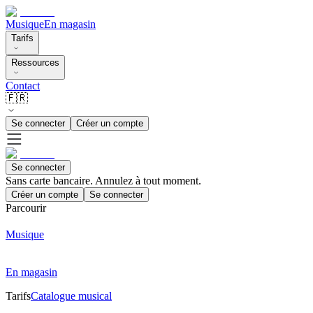
Musique
En magasin
Tarifs
Ressources
Contact
🇫🇷
Se connecter
Créer un compte
Se connecter
Sans carte bancaire. Annulez à tout moment.
Créer un compte
Se connecter
Parcourir
Musique
En magasin
Tarifs
Catalogue musical