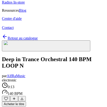
Radios In-store
Ressources
Blog
Centre d'aide
Contact
Retour au catalogue
Deep in Trance Orchestral 140 BPM
LOOP N
par
AlfRaMusic
electronic
0:13
140 BPM
Acheter le titre