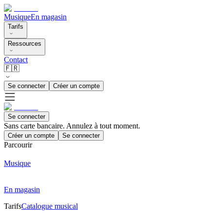
Musique
En magasin
Tarifs
Ressources
Contact
🇫🇷
Se connecter
Créer un compte
Se connecter
Sans carte bancaire. Annulez à tout moment.
Créer un compte
Se connecter
Parcourir
Musique
En magasin
Tarifs
Catalogue musical