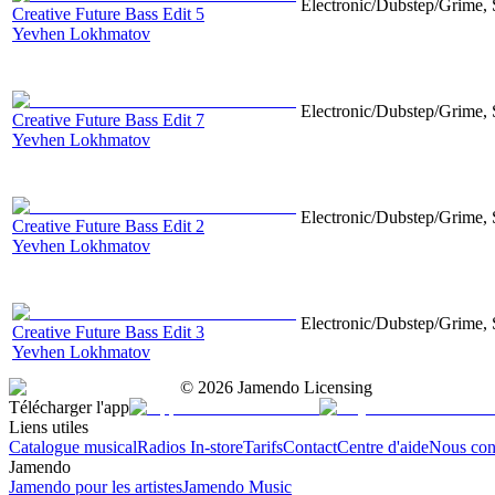
Electronic/Dubstep/Grime, 
Creative Future Bass Edit 5
Yevhen Lokhmatov
Electronic/Dubstep/Grime, 
Creative Future Bass Edit 7
Yevhen Lokhmatov
Electronic/Dubstep/Grime, 
Creative Future Bass Edit 2
Yevhen Lokhmatov
Electronic/Dubstep/Grime, 
Creative Future Bass Edit 3
Yevhen Lokhmatov
©
2026
Jamendo Licensing
Télécharger l'app
Liens utiles
Catalogue musical
Radios In-store
Tarifs
Contact
Centre d'aide
Nous con
Jamendo
Jamendo pour les artistes
Jamendo Music