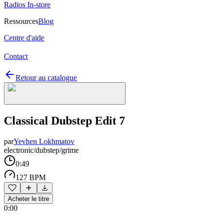
Radios In-store
Ressources
Blog
Centre d'aide
Contact
Retour au catalogue
Classical Dubstep Edit 7
par
Yevhen Lokhmatov
electronic/dubstep/grime
0:49
127 BPM
Acheter le titre
0:00