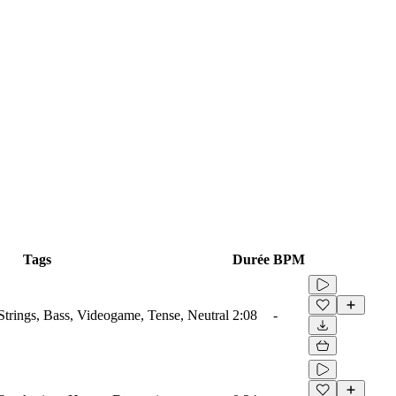
Tags
Durée
BPM
Strings, Bass, Videogame, Tense, Neutral
2:08
-