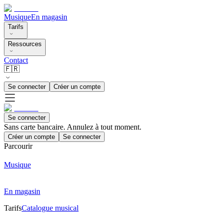
Musique
En magasin
Tarifs
Ressources
Contact
🇫🇷
Se connecter
Créer un compte
Se connecter
Sans carte bancaire. Annulez à tout moment.
Créer un compte
Se connecter
Parcourir
Musique
En magasin
Tarifs
Catalogue musical