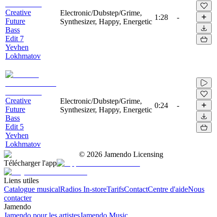
Creative
Electronic/Dubstep/Grime,
1:28
-
Future
Synthesizer, Happy, Energetic
Bass
Edit 7
Yevhen
Lokhmatov
Creative
Electronic/Dubstep/Grime,
0:24
-
Future
Synthesizer, Happy, Energetic
Bass
Edit 5
Yevhen
Lokhmatov
©
2026
Jamendo Licensing
Télécharger l'app
Liens utiles
Catalogue musical
Radios In-store
Tarifs
Contact
Centre d'aide
Nous
contacter
Jamendo
Jamendo pour les artistes
Jamendo Music