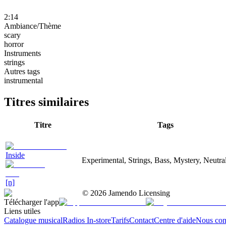
2:14
Ambiance/Thème
scary
horror
Instruments
strings
Autres tags
instrumental
Titres similaires
Titre
Tags
Inside
Experimental, Strings, Bass, Mystery, Neutra
[n]
©
2026
Jamendo Licensing
Télécharger l'app
Liens utiles
Catalogue musical
Radios In-store
Tarifs
Contact
Centre d'aide
Nous con