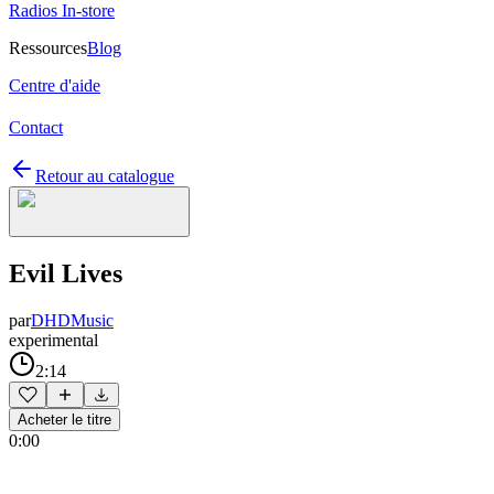
Radios In-store
Ressources
Blog
Centre d'aide
Contact
Retour au catalogue
Evil Lives
par
DHDMusic
experimental
2:14
Acheter le titre
0:00