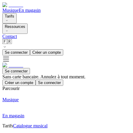
Musique
En magasin
Tarifs
Ressources
Contact
🇫🇷
Se connecter
Créer un compte
Se connecter
Sans carte bancaire. Annulez à tout moment.
Créer un compte
Se connecter
Parcourir
Musique
En magasin
Tarifs
Catalogue musical