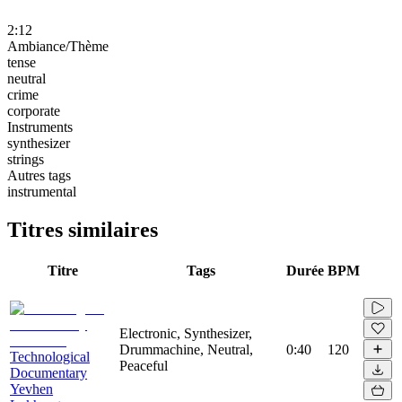
2:12
Ambiance/Thème
tense
neutral
crime
corporate
Instruments
synthesizer
strings
Autres tags
instrumental
Titres similaires
Titre
Tags
Durée
BPM
Electronic, Synthesizer,
Drummachine, Neutral,
0:40
120
Technological
Peaceful
Documentary
Yevhen