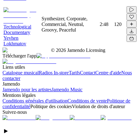
Synthesizer, Corporate,
Commercial, Neutral,
2:48
120
Technological
Groovy, Peaceful
Documentary
Yevhen
Lokhmatov
©
2026
Jamendo Licensing
Télécharger l'app
Liens utiles
Catalogue musical
Radios In-store
Tarifs
Contact
Centre d'aide
Nous
contacter
Jamendo
Jamendo pour les artistes
Jamendo Music
Mentions légales
Conditions générales d'utilisation
Conditions de vente
Politique de
confidentialité
Politique des cookies
Violation de droits d'auteur
Suivez-nous