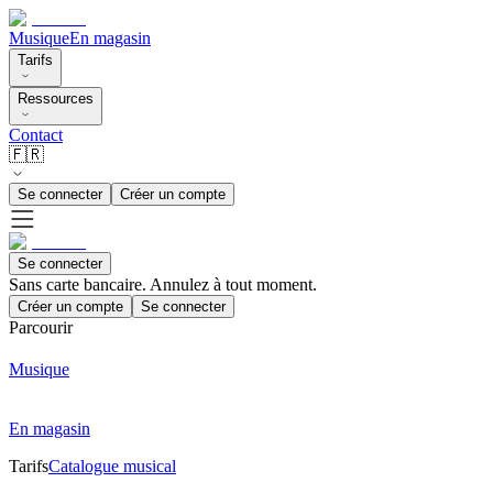
Musique
En magasin
Tarifs
Ressources
Contact
🇫🇷
Se connecter
Créer un compte
Se connecter
Sans carte bancaire. Annulez à tout moment.
Créer un compte
Se connecter
Parcourir
Musique
En magasin
Tarifs
Catalogue musical