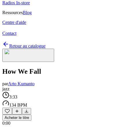
Radios In-store
Ressources
Blog
Centre d'aide
Contact
Retour au catalogue
How We Fall
par
Arto Kumanto
jazz
3:33
134 BPM
Acheter le titre
0:00