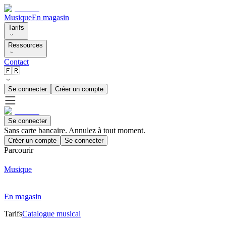
Musique
En magasin
Tarifs
Ressources
Contact
🇫🇷
Se connecter
Créer un compte
Se connecter
Sans carte bancaire. Annulez à tout moment.
Créer un compte
Se connecter
Parcourir
Musique
En magasin
Tarifs
Catalogue musical