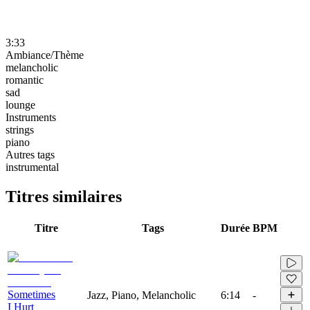
3:33
Ambiance/Thème
melancholic
romantic
sad
lounge
Instruments
strings
piano
Autres tags
instrumental
Titres similaires
Titre
Tags
Durée
BPM
Sometimes
Jazz, Piano, Melancholic
6:14
-
I Hurt