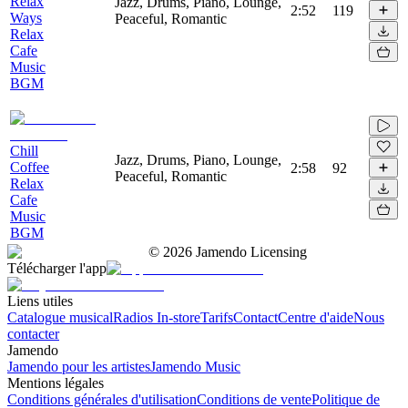
Relax
Jazz, Drums, Piano, Lounge,
2:52
119
Ways
Peaceful, Romantic
Relax
Cafe
Music
BGM
Chill
Jazz, Drums, Piano, Lounge,
Coffee
2:58
92
Peaceful, Romantic
Relax
Cafe
Music
BGM
©
2026
Jamendo Licensing
Télécharger l'app
Liens utiles
Catalogue musical
Radios In-store
Tarifs
Contact
Centre d'aide
Nous
contacter
Jamendo
Jamendo pour les artistes
Jamendo Music
Mentions légales
Conditions générales d'utilisation
Conditions de vente
Politique de