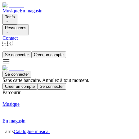
Musique
En magasin
Tarifs
Ressources
Contact
🇫🇷
Se connecter
Créer un compte
Se connecter
Sans carte bancaire. Annulez à tout moment.
Créer un compte
Se connecter
Parcourir
Musique
En magasin
Tarifs
Catalogue musical