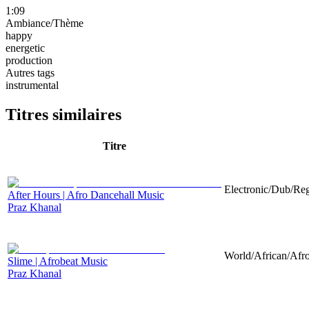
1:09
Ambiance/Thème
happy
energetic
production
Autres tags
instrumental
Titres similaires
Titre
Electronic/Dub/Reg
After Hours | Afro Dancehall Music
Praz Khanal
World/African/Afro
Slime | Afrobeat Music
Praz Khanal