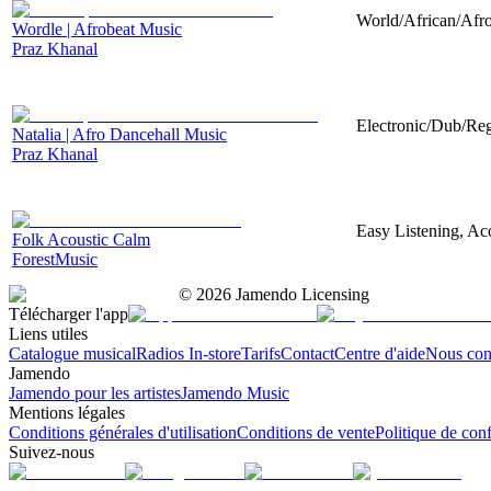
World/African/Afro
Wordle | Afrobeat Music
Praz Khanal
Electronic/Dub/Reg
Natalia | Afro Dancehall Music
Praz Khanal
Easy Listening, Aco
Folk Acoustic Calm
ForestMusic
©
2026
Jamendo Licensing
Télécharger l'app
Liens utiles
Catalogue musical
Radios In-store
Tarifs
Contact
Centre d'aide
Nous con
Jamendo
Jamendo pour les artistes
Jamendo Music
Mentions légales
Conditions générales d'utilisation
Conditions de vente
Politique de conf
Suivez-nous