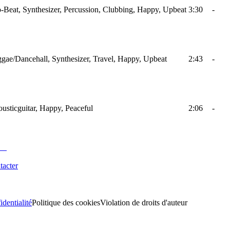
-Beat, Synthesizer, Percussion, Clubbing, Happy, Upbeat
3:30
-
gae/Dancehall, Synthesizer, Travel, Happy, Upbeat
2:43
-
usticguitar, Happy, Peaceful
2:06
-
tacter
identialité
Politique des cookies
Violation de droits d'auteur