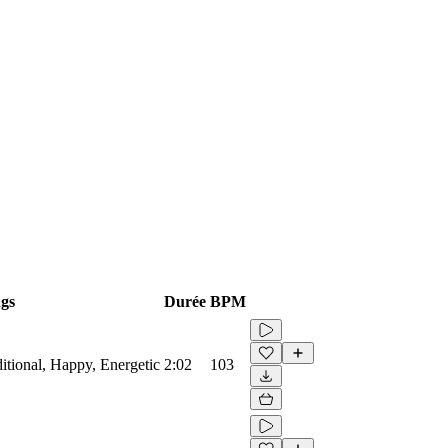
gs
Durée
BPM
ditional, Happy, Energetic
2:02
103