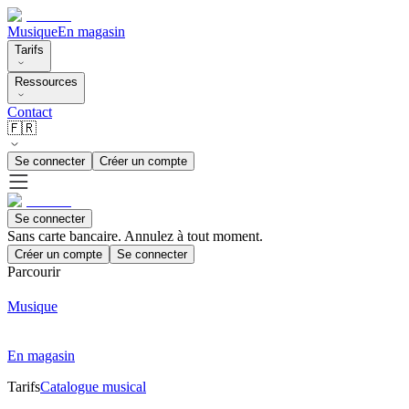
Musique
En magasin
Tarifs
Ressources
Contact
🇫🇷
Se connecter
Créer un compte
Se connecter
Sans carte bancaire. Annulez à tout moment.
Créer un compte
Se connecter
Parcourir
Musique
En magasin
Tarifs
Catalogue musical