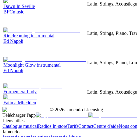
Latin, Strings, Acousticgu
Dawn In Seville
BFCmusic
Latin, Strings, Piano, Tra
Rio dreaming instrumental
Ed Napoli
Latin, Strings, Piano, Lo
Moonlight Glow instrumental
Ed Napoli
Formentera Lady
Latin, Strings, Acousticgu
Fatima Mhedden
©
2026
Jamendo Licensing
Télécharger l'app
Liens utiles
Catalogue musical
Radios In-store
Tarifs
Contact
Centre d'aide
Nous con
Jamendo