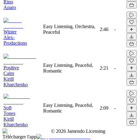
Rino
Aparo
Easy Listening, Orchestra,
2:46
-
Winter
Peaceful
Alex-
Productions
Easy Listening, Peaceful,
Positive
2:21
-
Romantic
Calm
Kirill
Kharchenko
Easy Listening, Peaceful,
Soft
2:09
-
Romantic
Tones
Kirill
Kharchenko
©
2026
Jamendo Licensing
Télécharger l'app