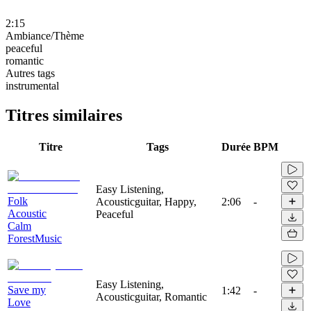
2:15
Ambiance/Thème
peaceful
romantic
Autres tags
instrumental
Titres similaires
Titre
Tags
Durée
BPM
Easy Listening,
Folk
Acousticguitar, Happy,
2:06
-
Acoustic
Peaceful
Calm
ForestMusic
Easy Listening,
Save my
1:42
-
Acousticguitar, Romantic
Love