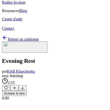
Radios In-store
Ressources
Blog
Centre d'aide
Contact
Retour au catalogue
Evening Rest
par
Kirill Kharchenko
easy listening
2:15
Acheter le titre
0:00