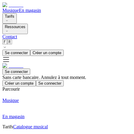
Musique
En magasin
Tarifs
Ressources
Contact
🇫🇷
Se connecter
Créer un compte
Se connecter
Sans carte bancaire. Annulez à tout moment.
Créer un compte
Se connecter
Parcourir
Musique
En magasin
Tarifs
Catalogue musical