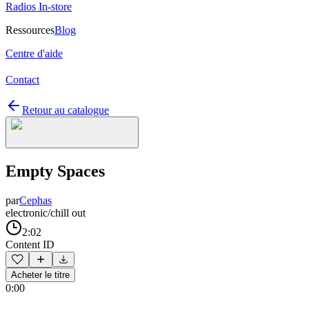
Radios In-store
Ressources
Blog
Centre d'aide
Contact
Retour au catalogue
Empty Spaces
par
Cephas
electronic/chill out
2:02
Content ID
Acheter le titre
0:00