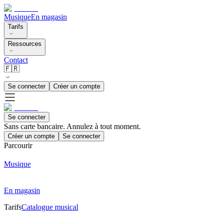
Musique
En magasin
Tarifs
Ressources
Contact
🇫🇷
Se connecter
Créer un compte
Se connecter
Sans carte bancaire. Annulez à tout moment.
Créer un compte
Se connecter
Parcourir
Musique
En magasin
Tarifs
Catalogue musical