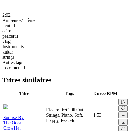
2:02
Ambiance/Thème
neutral
calm
peaceful
vlog
Instruments
guitar
strings
Autres tags
instrumental
Titres similaires
Titre
Tags
Durée
BPM
Electronic/Chill Out,
Strings, Piano, Soft,
1:53
-
Sunrise By
Happy, Peaceful
The Ocean
CrowHat