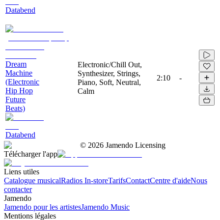
Databend
Dream
Electronic/Chill Out,
Machine
Synthesizer, Strings,
2:10
-
(Electronic
Piano, Soft, Neutral,
Hip Hop
Calm
Future
Beats)
Databend
©
2026
Jamendo Licensing
Télécharger l'app
Liens utiles
Catalogue musical
Radios In-store
Tarifs
Contact
Centre d'aide
Nous
contacter
Jamendo
Jamendo pour les artistes
Jamendo Music
Mentions légales