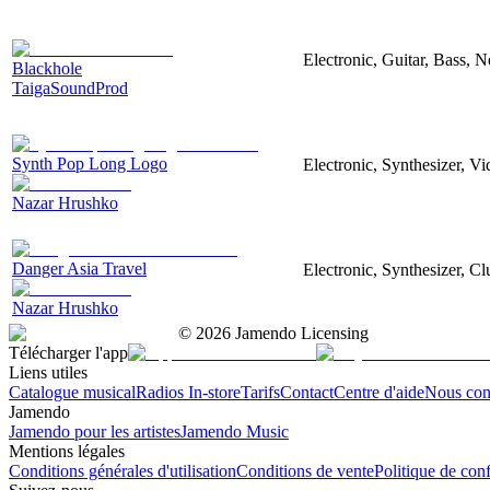
Electronic, Guitar, Bass, N
Blackhole
TaigaSoundProd
Synth Pop Long Logo
Electronic, Synthesizer, V
Nazar Hrushko
Danger Asia Travel
Electronic, Synthesizer, Cl
Nazar Hrushko
©
2026
Jamendo Licensing
Télécharger l'app
Liens utiles
Catalogue musical
Radios In-store
Tarifs
Contact
Centre d'aide
Nous con
Jamendo
Jamendo pour les artistes
Jamendo Music
Mentions légales
Conditions générales d'utilisation
Conditions de vente
Politique de conf