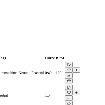
Tags
Durée
BPM
rummachine, Neutral, Peaceful
0:40
120
eutral
1:57
-