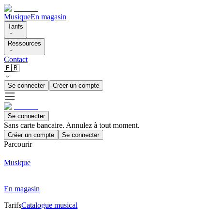
Musique
En magasin
Tarifs
Ressources
Contact
🇫🇷
Se connecter
Créer un compte
Se connecter
Sans carte bancaire. Annulez à tout moment.
Créer un compte
Se connecter
Parcourir
Musique
En magasin
Tarifs
Catalogue musical