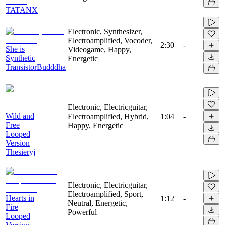
TATANX
Electronic, Synthesizer,
Electroamplified, Vocoder,
2:30
-
She is
Videogame, Happy,
Synthetic
Energetic
TransistorBudddha
Electronic, Electricguitar,
Wild and
Electroamplified, Hybrid,
1:04
-
Free
Happy, Energetic
Looped
Version
Thesieryj
Electronic, Electricguitar,
Electroamplified, Sport,
Hearts in
1:12
-
Neutral, Energetic,
Fire
Powerful
Looped