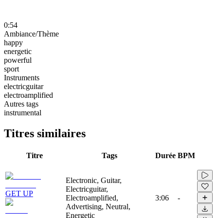
0:54
Ambiance/Thème
happy
energetic
powerful
sport
Instruments
electricguitar
electroamplified
Autres tags
instrumental
Titres similaires
Titre
Tags
Durée
BPM
Electronic, Guitar,
Electricguitar,
GET UP
Electroamplified,
3:06
-
Advertising, Neutral,
Energetic