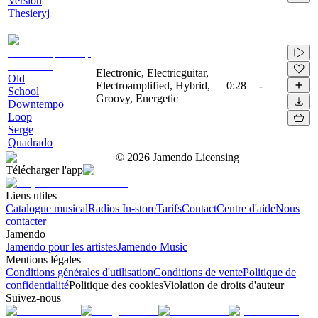
Version
Thesieryj
Electronic, Electricguitar,
Old
Electroamplified, Hybrid,
0:28
-
School
Groovy, Energetic
Downtempo
Loop
Serge
Quadrado
©
2026
Jamendo Licensing
Télécharger l'app
Liens utiles
Catalogue musical
Radios In-store
Tarifs
Contact
Centre d'aide
Nous
contacter
Jamendo
Jamendo pour les artistes
Jamendo Music
Mentions légales
Conditions générales d'utilisation
Conditions de vente
Politique de
confidentialité
Politique des cookies
Violation de droits d'auteur
Suivez-nous