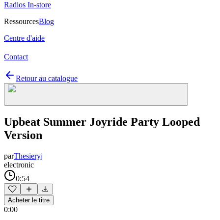
Radios In-store
Ressources
Blog
Centre d'aide
Contact
Retour au catalogue
Upbeat Summer Joyride Party Looped
Version
par
Thesieryj
electronic
0:54
Acheter le titre
0:00