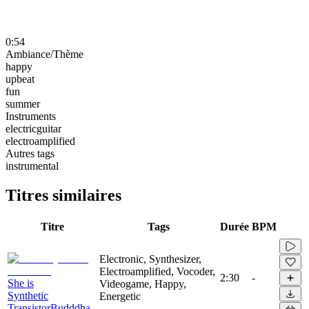
0:54
Ambiance/Thème
happy
upbeat
fun
summer
Instruments
electricguitar
electroamplified
Autres tags
instrumental
Titres similaires
Titre
Tags
Durée
BPM
Electronic, Synthesizer,
Electroamplified, Vocoder,
2:30
-
She is
Videogame, Happy,
Synthetic
Energetic
TransistorBudddha