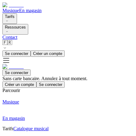
Musique
En magasin
Tarifs
Ressources
Contact
🇫🇷
Se connecter
Créer un compte
Se connecter
Sans carte bancaire. Annulez à tout moment.
Créer un compte
Se connecter
Parcourir
Musique
En magasin
Tarifs
Catalogue musical