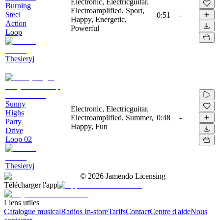
Electronic, Electricguitar,
Burning
Electroamplified, Sport,
Steel
0:51
-
Happy, Energetic,
Action
Powerful
Loop
Thesieryj
Sunny
Electronic, Electricguitar,
Highs
Electroamplified, Summer,
0:48
-
Party
Happy, Fun
Drive
Loop 02
Thesieryj
©
2026
Jamendo Licensing
Télécharger l'app
Liens utiles
Catalogue musical
Radios In-store
Tarifs
Contact
Centre d'aide
Nous