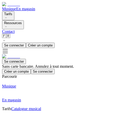
Musique
En magasin
Tarifs
Ressources
Contact
🇫🇷
Se connecter
Créer un compte
Se connecter
Sans carte bancaire. Annulez à tout moment.
Créer un compte
Se connecter
Parcourir
Musique
En magasin
Tarifs
Catalogue musical