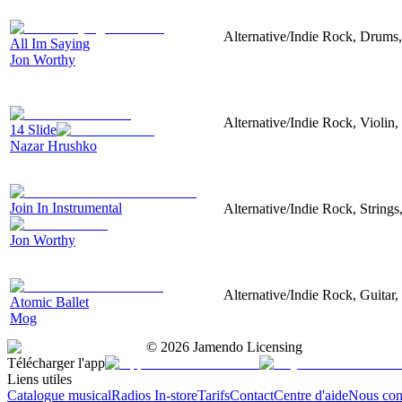
Alternative/Indie Rock, Drums,
All Im Saying
Jon Worthy
Alternative/Indie Rock, Violin, 
14 Slide
Nazar Hrushko
Join In Instrumental
Alternative/Indie Rock, Strings
Jon Worthy
Alternative/Indie Rock, Guitar,
Atomic Ballet
Mog
©
2026
Jamendo Licensing
Télécharger l'app
Liens utiles
Catalogue musical
Radios In-store
Tarifs
Contact
Centre d'aide
Nous con