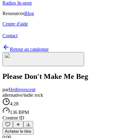
Radios In-store
Ressources
Blog
Centre d'aide
Contact
Retour au catalogue
Please Don't Make Me Beg
par
Heifervescent
alternative/indie rock
4:28
136 BPM
Content ID
Acheter le titre
0:00