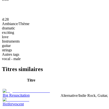
4:28
Ambiance/Thème
dramatic
exciting
love
Instruments
guitar
strings
Autres tags
vocal - male
Titres similaires
Titre
Big Resuscitation
Alternative/Indie Rock, Guitar, 
Heifervescent