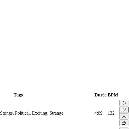
Tags
Durée
BPM
Strings, Political, Exciting, Strange
4:09
132