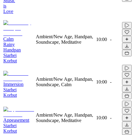
Music
is
Love
Ambient/New Age, Handpan,
Calm
10:00
-
Soundscape, Meditative
Rainy
Handpan
Siarhei
Korbut
Ambient/New Age, Handpan,
10:00
-
Immersion
Soundscape, Calm
Siarhei
Korbut
Ambient/New Age, Handpan,
10:00
-
Appeasement
Soundscape, Meditative
Siarhei
Korbut