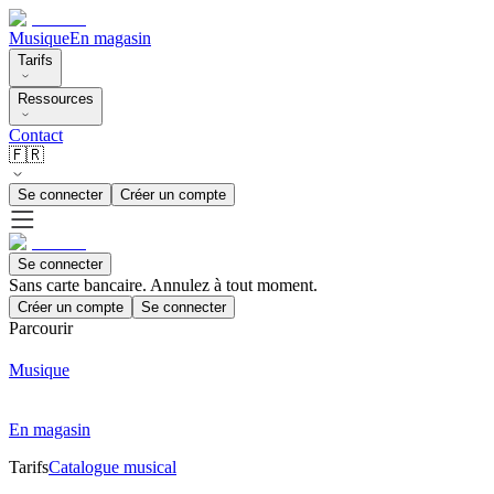
Musique
En magasin
Tarifs
Ressources
Contact
🇫🇷
Se connecter
Créer un compte
Se connecter
Sans carte bancaire. Annulez à tout moment.
Créer un compte
Se connecter
Parcourir
Musique
En magasin
Tarifs
Catalogue musical