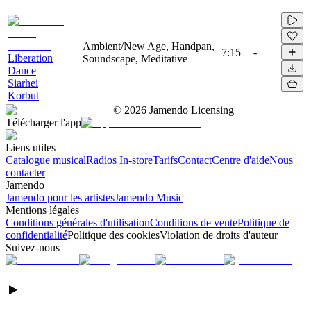
Ambient/New Age, Handpan,
7:15
-
Liberation
Soundscape, Meditative
Dance
Siarhei
Korbut
©
2026
Jamendo Licensing
Télécharger l'app
Liens utiles
Catalogue musical
Radios In-store
Tarifs
Contact
Centre d'aide
Nous
contacter
Jamendo
Jamendo pour les artistes
Jamendo Music
Mentions légales
Conditions générales d'utilisation
Conditions de vente
Politique de
confidentialité
Politique des cookies
Violation de droits d'auteur
Suivez-nous