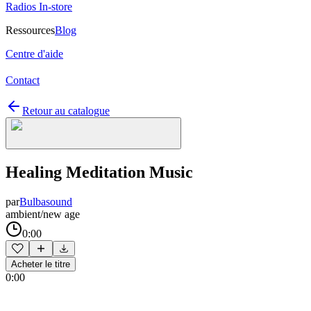
Radios In-store
Ressources
Blog
Centre d'aide
Contact
Retour au catalogue
Healing Meditation Music
par
Bulbasound
ambient/new age
0:00
Acheter le titre
0:00