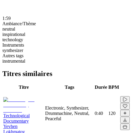
1:59
Ambiance/Thème
neutral
inspirational
technology
Instruments
synthesizer
Autres tags
instrumental
Titres similaires
Titre
Tags
Durée
BPM
Electronic, Synthesizer,
Drummachine, Neutral,
0:40
120
Technological
Peaceful
Documentary
Yevhen
Lokhmatov