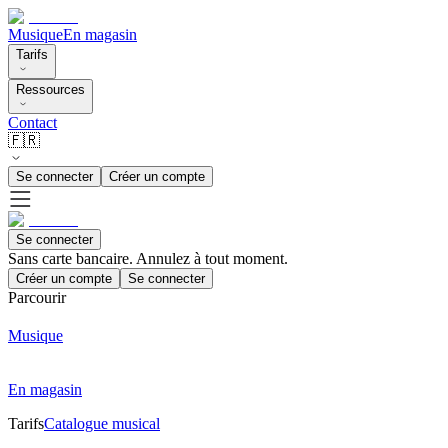
Musique
En magasin
Tarifs
Ressources
Contact
🇫🇷
Se connecter
Créer un compte
Se connecter
Sans carte bancaire. Annulez à tout moment.
Créer un compte
Se connecter
Parcourir
Musique
En magasin
Tarifs
Catalogue musical