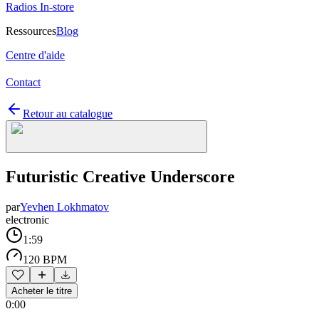
Radios In-store
Ressources
Blog
Centre d'aide
Contact
Retour au catalogue
Futuristic Creative Underscore
par
Yevhen Lokhmatov
electronic
1:59
120 BPM
Acheter le titre
0:00