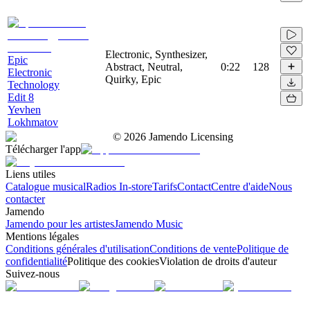
Electronic, Synthesizer,
Epic
Abstract, Neutral,
0:22
128
Electronic
Quirky, Epic
Technology
Edit 8
Yevhen
Lokhmatov
©
2026
Jamendo Licensing
Télécharger l'app
Liens utiles
Catalogue musical
Radios In-store
Tarifs
Contact
Centre d'aide
Nous
contacter
Jamendo
Jamendo pour les artistes
Jamendo Music
Mentions légales
Conditions générales d'utilisation
Conditions de vente
Politique de
confidentialité
Politique des cookies
Violation de droits d'auteur
Suivez-nous