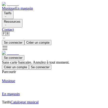
Musique
En magasin
Tarifs
Ressources
Contact
🇫🇷
Se connecter
Créer un compte
Se connecter
Sans carte bancaire. Annulez à tout moment.
Créer un compte
Se connecter
Parcourir
Musique
En magasin
Tarifs
Catalogue musical