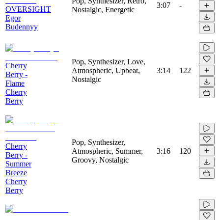
Pop, Synthesizer, Retro,
3:07
-
OVERSIGHT
Nostalgic, Energetic
Egor
Budennyy
Pop, Synthesizer, Love,
Cherry
Atmospheric, Upbeat,
3:14
122
Berry -
Nostalgic
Flame
Cherry
Berry
Pop, Synthesizer,
Cherry
Atmospheric, Summer,
3:16
120
Berry -
Groovy, Nostalgic
Summer
Breeze
Cherry
Berry