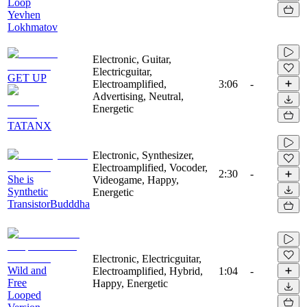
Loop
Yevhen
Lokhmatov
Electronic, Guitar,
Electricguitar,
GET UP
Electroamplified,
3:06
-
Advertising, Neutral,
Energetic
TATANX
Electronic, Synthesizer,
Electroamplified, Vocoder,
2:30
-
She is
Videogame, Happy,
Synthetic
Energetic
TransistorBudddha
Electronic, Electricguitar,
Wild and
Electroamplified, Hybrid,
1:04
-
Free
Happy, Energetic
Looped