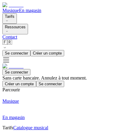
Musique
En magasin
Tarifs
Ressources
Contact
🇫🇷
Se connecter
Créer un compte
Se connecter
Sans carte bancaire. Annulez à tout moment.
Créer un compte
Se connecter
Parcourir
Musique
En magasin
Tarifs
Catalogue musical