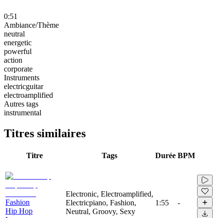
0:51
Ambiance/Thème
neutral
energetic
powerful
action
corporate
Instruments
electricguitar
electroamplified
Autres tags
instrumental
Titres similaires
Titre
Tags
Durée
BPM
Electronic, Electroamplified,
Fashion
Electricpiano, Fashion,
1:55
-
Hip Hop
Neutral, Groovy, Sexy