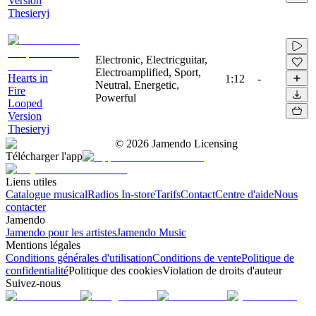
Version
Thesieryj
Electronic, Electricguitar,
Electroamplified, Sport,
Hearts in
1:12
-
Neutral, Energetic,
Fire
Powerful
Looped
Version
Thesieryj
©
2026
Jamendo Licensing
Télécharger l'app
Liens utiles
Catalogue musical
Radios In-store
Tarifs
Contact
Centre d'aide
Nous
contacter
Jamendo
Jamendo pour les artistes
Jamendo Music
Mentions légales
Conditions générales d'utilisation
Conditions de vente
Politique de
confidentialité
Politique des cookies
Violation de droits d'auteur
Suivez-nous