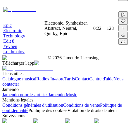
Electronic, Synthesizer,
Epic
Abstract, Neutral,
0:22
128
Electronic
Quirky, Epic
Technology
Edit 8
Yevhen
Lokhmatov
©
2026
Jamendo Licensing
Télécharger l'app
Liens utiles
Catalogue musical
Radios In-store
Tarifs
Contact
Centre d'aide
Nous
contacter
Jamendo
Jamendo pour les artistes
Jamendo Music
Mentions légales
Conditions générales d'utilisation
Conditions de vente
Politique de
confidentialité
Politique des cookies
Violation de droits d'auteur
Suivez-nous