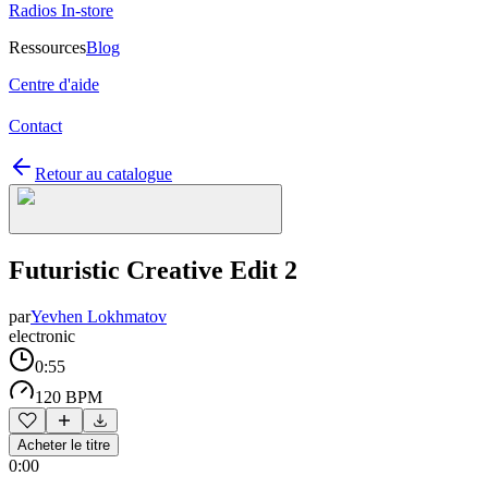
Radios In-store
Ressources
Blog
Centre d'aide
Contact
Retour au catalogue
Futuristic Creative Edit 2
par
Yevhen Lokhmatov
electronic
0:55
120 BPM
Acheter le titre
0:00