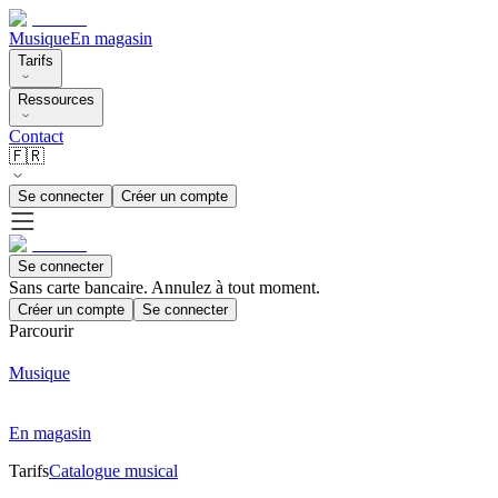
Musique
En magasin
Tarifs
Ressources
Contact
🇫🇷
Se connecter
Créer un compte
Se connecter
Sans carte bancaire. Annulez à tout moment.
Créer un compte
Se connecter
Parcourir
Musique
En magasin
Tarifs
Catalogue musical