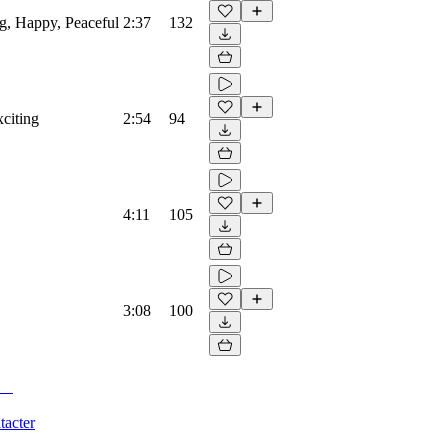
ng, Happy, Peaceful
2:37
132
xciting
2:54
94
4:11
105
3:08
100
tacter