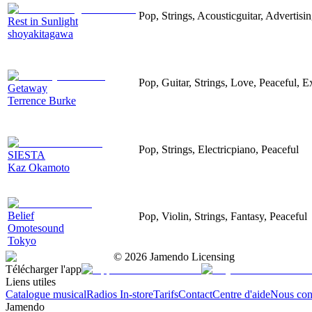
Pop, Strings, Acousticguitar, Advertisi
Rest in Sunlight
shoyakitagawa
Pop, Guitar, Strings, Love, Peaceful, E
Getaway
Terrence Burke
Pop, Strings, Electricpiano, Peaceful
SIESTA
Kaz Okamoto
Belief
Pop, Violin, Strings, Fantasy, Peaceful
Omotesound
Tokyo
©
2026
Jamendo Licensing
Télécharger l'app
Liens utiles
Catalogue musical
Radios In-store
Tarifs
Contact
Centre d'aide
Nous con
Jamendo