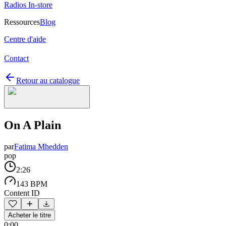
Radios In-store
Ressources
Blog
Centre d'aide
Contact
Retour au catalogue
On A Plain
par
Fatima Mhedden
pop
2:26
143 BPM
Content ID
Acheter le titre
0:00