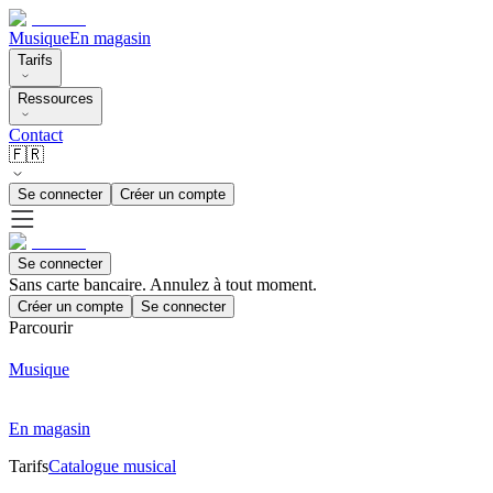
Musique
En magasin
Tarifs
Ressources
Contact
🇫🇷
Se connecter
Créer un compte
Se connecter
Sans carte bancaire. Annulez à tout moment.
Créer un compte
Se connecter
Parcourir
Musique
En magasin
Tarifs
Catalogue musical