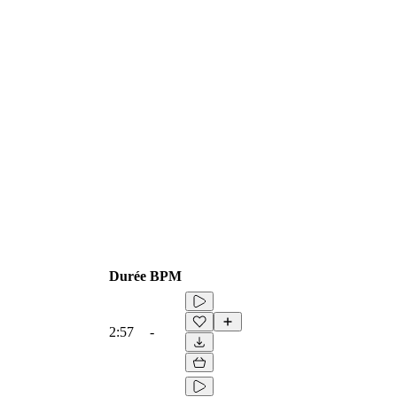
Durée
BPM
2:57
-