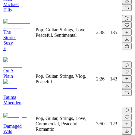
Michael
Ellis
Pop, Guitar, Strings, Love,
The
2:38
135
Peaceful, Sentimental
Stories
Suzy
E
On A
Plain
Pop, Guitar, Strings, Vlog,
2:26
143
Peaceful
Fatima
Mhedden
Pop, Guitar, Strings, Love,
Commercial, Peaceful,
3:50
123
Damaged
Romantic
Wild