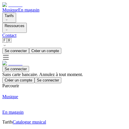
Musique
En magasin
Tarifs
Ressources
Contact
🇫🇷
Se connecter
Créer un compte
Se connecter
Sans carte bancaire. Annulez à tout moment.
Créer un compte
Se connecter
Parcourir
Musique
En magasin
Tarifs
Catalogue musical