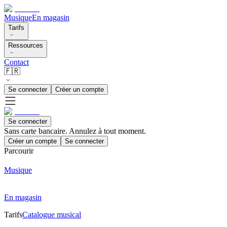
Musique
En magasin
Tarifs
Ressources
Contact
🇫🇷
Se connecter
Créer un compte
Se connecter
Sans carte bancaire. Annulez à tout moment.
Créer un compte
Se connecter
Parcourir
Musique
En magasin
Tarifs
Catalogue musical