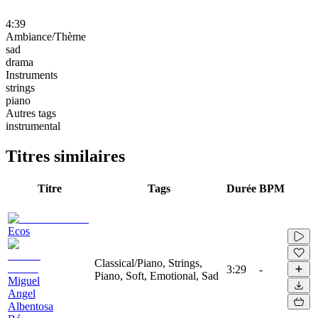
4:39
Ambiance/Thème
sad
drama
Instruments
strings
piano
Autres tags
instrumental
Titres similaires
Titre
Tags
Durée
BPM
Ecos
Classical/Piano, Strings,
3:29
-
Piano, Soft, Emotional, Sad
Miguel
Angel
Albentosa