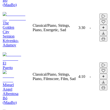
Bó
(MaaBo)
The
Classical/Piano, Strings,
Golden
3:30
-
Piano, Energetic, Sad
City
Semion
Krivenko-
Adamov
El
Puerto
Classical/Piano, Strings,
4:10
-
Piano, Filmscore, Film, Sad
Miguel
Angel
Albentosa
Bó
(MaaBo)