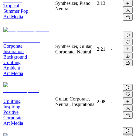
Synthesizer, Piano,
2:13
-
Tropical
Neutral
Summer Pop
Art Media
Corporate
Synthesizer, Guitar,
2:21
-
Inspiration
Corporate, Neutral
Background
Uplifting
Ambient
Art Media
Guitar, Corporate,
Uplifting
2:08
-
Neutral, Inspirational
Inspiring
Positive
Corporate
Art Media