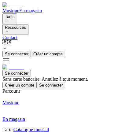
Musique
En magasin
Tarifs
Ressources
Contact
🇫🇷
Se connecter
Créer un compte
Se connecter
Sans carte bancaire. Annulez à tout moment.
Créer un compte
Se connecter
Parcourir
Musique
En magasin
Tarifs
Catalogue musical