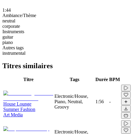
1:44
Ambiance/Thème
neutral
corporate
Instruments
guitar
piano
Autres tags
instrumental
Titres similaires
Titre
Tags
Durée
BPM
Electronic/House,
Piano, Neutral,
1:56
-
House Lounge
Groovy
Summer Fashion
Art Media
Electronic/House,