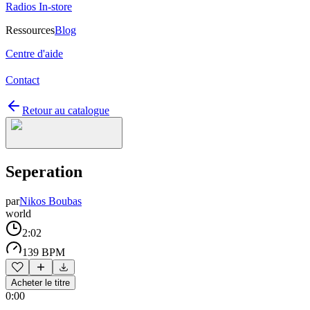
Radios In-store
Ressources
Blog
Centre d'aide
Contact
Retour au catalogue
Seperation
par
Nikos Boubas
world
2:02
139 BPM
Acheter le titre
0:00