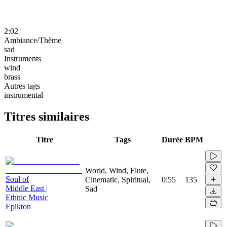
2:02
Ambiance/Thème
sad
Instruments
wind
brass
Autres tags
instrumental
Titres similaires
Titre
Tags
Durée
BPM
World, Wind, Flute,
Soul of
Cinematic, Spiritual,
0:55
135
Middle East |
Sad
Ethnic Music
Epikton