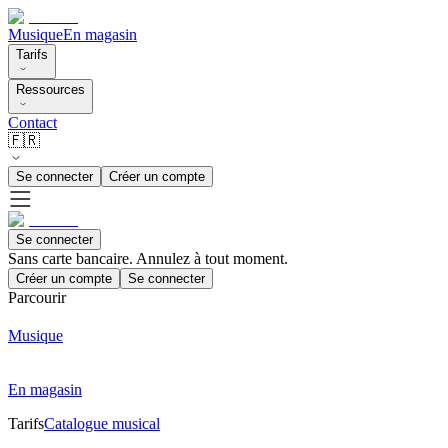
Musique
En magasin
Tarifs
Ressources
Contact
🇫🇷
Se connecter
Créer un compte
Se connecter
Sans carte bancaire. Annulez à tout moment.
Créer un compte
Se connecter
Parcourir
Musique
En magasin
Tarifs
Catalogue musical