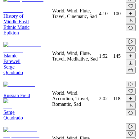
World, Wind, Flute,
4:10
100
History of
Travel, Cinematic, Sad
Middle East |
Ethnic Music
Epikton
World, Wind, Flute,
Islamic
1:52
145
Travel, Meditative, Sad
Farewell
Serge
Quadrado
World, Wind,
Russian Field
Accordion, Travel,
2:02
118
Romantic, Sad
Serge
Quadrado
World, Wind, Flute,