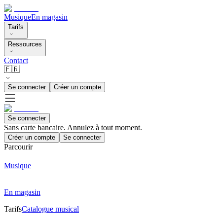
Musique
En magasin
Tarifs
Ressources
Contact
🇫🇷
Se connecter
Créer un compte
Se connecter
Sans carte bancaire. Annulez à tout moment.
Créer un compte
Se connecter
Parcourir
Musique
En magasin
Tarifs
Catalogue musical