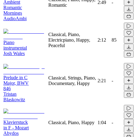
Ambient
2:49
-
Romantic
Romantic
Mornings
AudioAmbi
Classical, Piano,
Electricpiano, Happy,
2:12
85
Piano
Peaceful
instrumental
Josh Wales
Prelude in C
Classical, Strings, Piano,
2:21
-
Major, BWV
Documentary, Happy
846
Tristan
Blaskowitz
Klavierstuck
Classical, Piano, Happy
1:04
-
in F - Mozart
Abydos