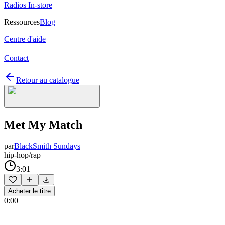
Radios In-store
Ressources
Blog
Centre d'aide
Contact
Retour au catalogue
Met My Match
par
BlackSmith Sundays
hip-hop/rap
3:01
Acheter le titre
0:00