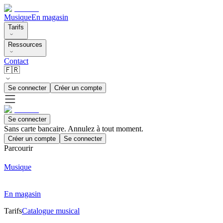
Musique
En magasin
Tarifs
Ressources
Contact
🇫🇷
Se connecter
Créer un compte
Se connecter
Sans carte bancaire. Annulez à tout moment.
Créer un compte
Se connecter
Parcourir
Musique
En magasin
Tarifs
Catalogue musical