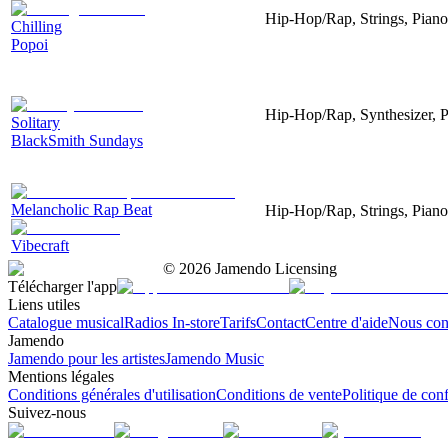
Hip-Hop/Rap, Strings, Pian
Chilling
Popoi
Hip-Hop/Rap, Synthesizer, 
Solitary
BlackSmith Sundays
Melancholic Rap Beat
Hip-Hop/Rap, Strings, Piano
Vibecraft
©
2026
Jamendo Licensing
Télécharger l'app
Liens utiles
Catalogue musical
Radios In-store
Tarifs
Contact
Centre d'aide
Nous con
Jamendo
Jamendo pour les artistes
Jamendo Music
Mentions légales
Conditions générales d'utilisation
Conditions de vente
Politique de conf
Suivez-nous