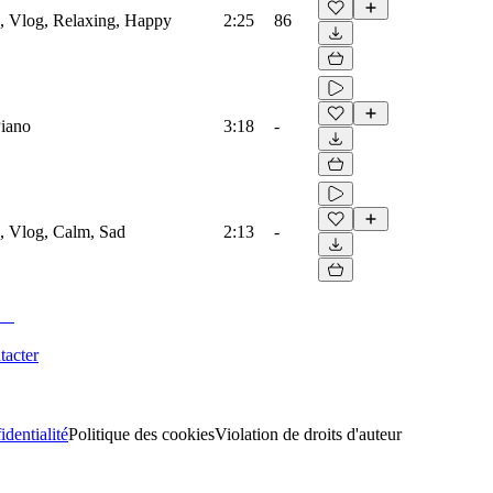
o, Vlog, Relaxing, Happy
2:25
86
Piano
3:18
-
, Vlog, Calm, Sad
2:13
-
tacter
identialité
Politique des cookies
Violation de droits d'auteur