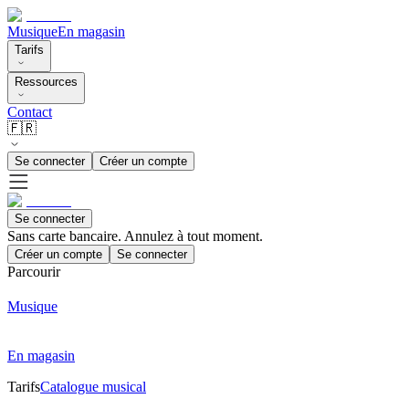
Musique
En magasin
Tarifs
Ressources
Contact
🇫🇷
Se connecter
Créer un compte
Se connecter
Sans carte bancaire. Annulez à tout moment.
Créer un compte
Se connecter
Parcourir
Musique
En magasin
Tarifs
Catalogue musical