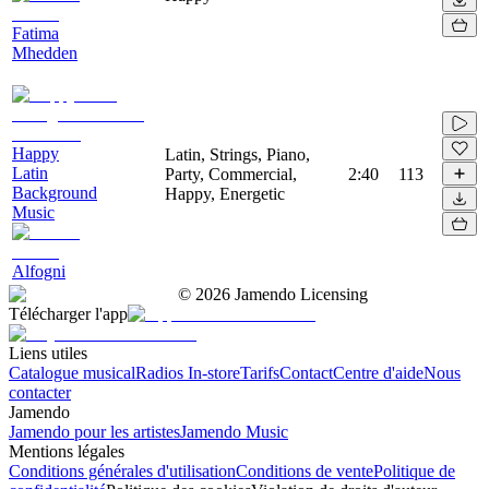
Fatima
Mhedden
Happy
Latin, Strings, Piano,
Latin
Party, Commercial,
2:40
113
Background
Happy, Energetic
Music
Alfogni
©
2026
Jamendo Licensing
Télécharger l'app
Liens utiles
Catalogue musical
Radios In-store
Tarifs
Contact
Centre d'aide
Nous
contacter
Jamendo
Jamendo pour les artistes
Jamendo Music
Mentions légales
Conditions générales d'utilisation
Conditions de vente
Politique de