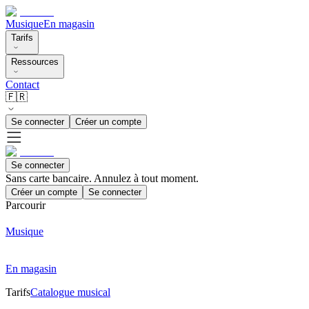
Musique
En magasin
Tarifs
Ressources
Contact
🇫🇷
Se connecter
Créer un compte
Se connecter
Sans carte bancaire. Annulez à tout moment.
Créer un compte
Se connecter
Parcourir
Musique
En magasin
Tarifs
Catalogue musical