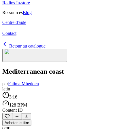
Radios In-store
Ressources
Blog
Centre d'aide
Contact
Retour au catalogue
Mediterranean coast
par
Fatima Mhedden
latin
3:16
128 BPM
Content ID
Acheter le titre
0:00