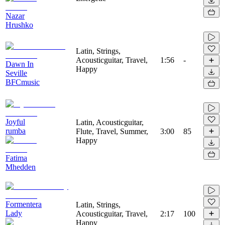
Nazar
Hrushko
Latin, Strings,
Acousticguitar, Travel,
1:56
-
Dawn In
Happy
Seville
BFCmusic
Joyful
Latin, Acousticguitar,
rumba
Flute, Travel, Summer,
3:00
85
Happy
Fatima
Mhedden
Formentera
Latin, Strings,
Lady
Acousticguitar, Travel,
2:17
100
Happy