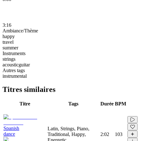
3:16
Ambiance/Thème
happy
travel
summer
Instruments
strings
acousticguitar
Autres tags
instrumental
Titres similaires
Titre
Tags
Durée
BPM
Spanish
Latin, Strings, Piano,
dance
Traditional, Happy,
2:02
103
Energetic