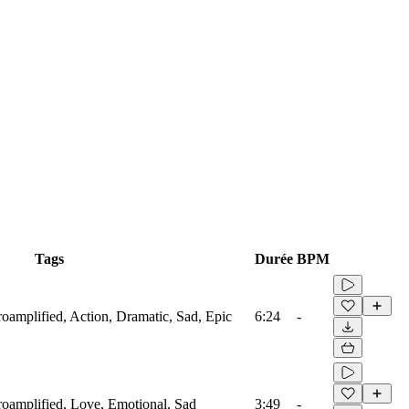
Tags
Durée
BPM
troamplified, Action, Dramatic, Sad, Epic
6:24
-
troamplified, Love, Emotional, Sad
3:49
-