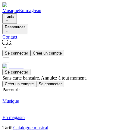
Musique
En magasin
Tarifs
Ressources
Contact
🇫🇷
Se connecter
Créer un compte
Se connecter
Sans carte bancaire. Annulez à tout moment.
Créer un compte
Se connecter
Parcourir
Musique
En magasin
Tarifs
Catalogue musical