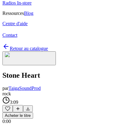
Radios In-store
Ressources
Blog
Centre d'aide
Contact
Retour au catalogue
Stone Heart
par
TaigaSoundProd
rock
3:09
Acheter le titre
0:00