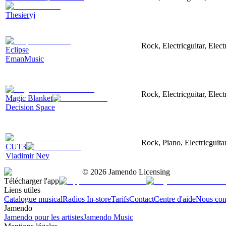
Thesieryj
Rock, Electricguitar, Elec
Eclipse
EmanMusic
Rock, Electricguitar, Elec
Magic Blanket
Decision Space
Rock, Piano, Electricguita
CUT3
Vladimir Ney
©
2026
Jamendo Licensing
Télécharger l'app
Liens utiles
Catalogue musical
Radios In-store
Tarifs
Contact
Centre d'aide
Nous con
Jamendo
Jamendo pour les artistes
Jamendo Music