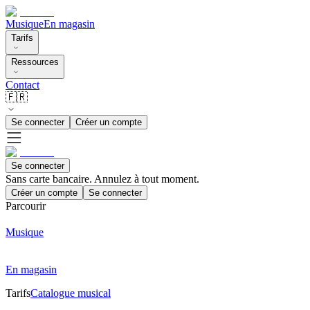
Musique
En magasin
Tarifs
Ressources
Contact
🇫🇷
Se connecter
Créer un compte
Se connecter
Sans carte bancaire. Annulez à tout moment.
Créer un compte
Se connecter
Parcourir
Musique
En magasin
Tarifs
Catalogue musical