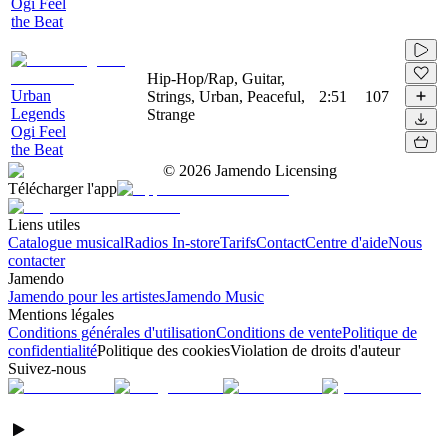
Ogi Feel
the Beat
Hip-Hop/Rap, Guitar,
Urban
Strings, Urban, Peaceful,
2:51
107
Legends
Strange
Ogi Feel
the Beat
©
2026
Jamendo Licensing
Télécharger l'app
Liens utiles
Catalogue musical
Radios In-store
Tarifs
Contact
Centre d'aide
Nous
contacter
Jamendo
Jamendo pour les artistes
Jamendo Music
Mentions légales
Conditions générales d'utilisation
Conditions de vente
Politique de
confidentialité
Politique des cookies
Violation de droits d'auteur
Suivez-nous