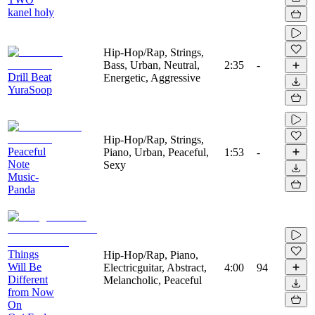
kanel holy
Hip-Hop/Rap, Strings,
Bass, Urban, Neutral,
2:35
-
Drill Beat
Energetic, Aggressive
YuraSoop
Hip-Hop/Rap, Strings,
Peaceful
Piano, Urban, Peaceful,
1:53
-
Note
Sexy
Music-
Panda
Things
Hip-Hop/Rap, Piano,
Will Be
Electricguitar, Abstract,
4:00
94
Different
Melancholic, Peaceful
from Now
On