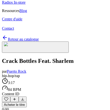
Radios In-store
Ressources
Blog
Centre d'aide
Contact
Retour au catalogue
Crack Bottles Feat. Sharlem
par
Puerto Rock
hip-hop/rap
3:17
84 BPM
Content ID
Acheter le titre
0:00